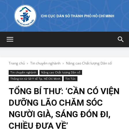
CHI CỤC DÂN SỐ THÀNH PHỐ HỒ CHÍ MINH
Trang chủ
Tin chuyên nghành
Nâng cao Chất lượng Dân số
Tin chuyên nghành
Nâng cao Chất lượng Dân số
Thông tin từ Sở Y tế Tp. Hố Chì Minh
Tin Tức
TỔNG BÍ THƯ: ‘CẦN CÓ VIỆN
DƯỠNG LÃO CHĂM SÓC
NGƯỜI GIÀ, SÁNG ĐÓN ĐI,
CHIỀU ĐƯA VỀ’