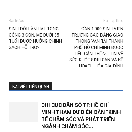
Bài trước
Bài tiếp theo
SINH ĐÔI LẦN HAI, TỔNG
GẦN 1.000 SINH VIÊN
CỘNG 3 CON, MẸ DƯỚI 35
TRƯỜNG CAO ĐẲNG GIAO
TUỔI ĐƯỢC HƯỞNG CHÍNH
THÔNG VẬN TẢI THÀNH
SÁCH HỖ TRỢ?
PHỐ HỒ CHÍ MINH ĐƯỢC
TIẾP CẬN THÔNG TIN VỀ
SỨC KHỎE SINH SẢN VÀ KẾ
HOẠCH HÓA GIA ĐÌNH
BÀI VIẾT LIÊN QUAN
CHI CỤC DÂN SỐ TP. HỒ CHÍ
MINH THAM DỰ DIỄN ĐÀN “KINH
TẾ CHĂM SÓC VÀ PHÁT TRIỂN
NGÀNH CHĂM SÓC...