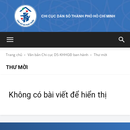
CHI CỤC DÂN SỐ THÀNH PHỐ HỒ CHÍ MINH
Trang chủ
Văn bản Chi cục DS-KHHGĐ ban hành
Thư mời
THƯ MỜI
Không có bài viết để hiển thị