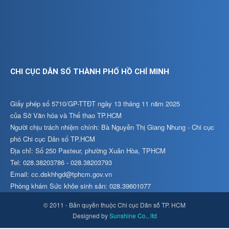
CHI CỤC DÂN SỐ THÀNH PHỐ HỒ CHÍ MINH
Giấy phép số 5710/GP-TTĐT ngày 13 tháng 11 năm 2025
của Sở Văn hóa và Thể thao TP.HCM
Người chịu trách nhiệm chính: Bà Nguyễn Thị Giang Nhung - Chi cục
phó Chi cục Dân số TP.HCM
Địa chỉ: Số 250 Pasteur, phường Xuân Hòa, TPHCM
Tel: 028.38203786 - 028.38203793
Email: cc.dskhhgd@tphcm.gov.vn
Phòng khám Sức khỏe sinh sản: 028.39601077
© 2011 - Bản quyền thuộc Chi cục Dân số TP. HCM
Designed by
Sunshine Co., ltd