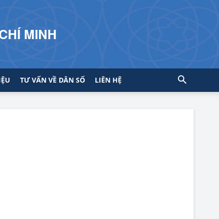
CHÍ MINH
IỆU
TƯ VẤN VỀ DÂN SỐ
LIÊN HỆ