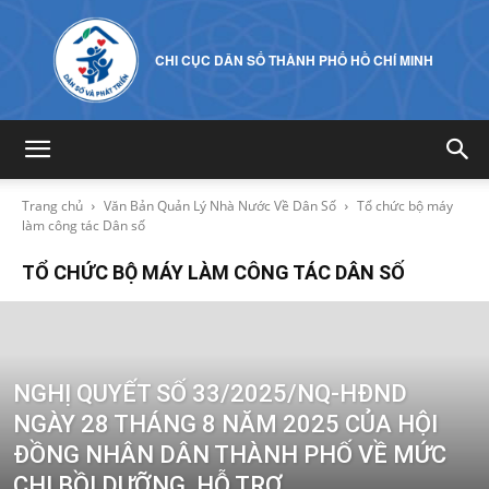
CHI CỤC DÂN SỐ THÀNH PHỐ HỒ CHÍ MINH
Trang chủ
Văn Bản Quản Lý Nhà Nước Về Dân Số
Tổ chức bộ máy
làm công tác Dân số
TỔ CHỨC BỘ MÁY LÀM CÔNG TÁC DÂN SỐ
NGHỊ QUYẾT SỐ 33/2025/NQ-HĐND
NGÀY 28 THÁNG 8 NĂM 2025 CỦA HỘI
ĐỒNG NHÂN DÂN THÀNH PHỐ VỀ MỨC
CHI BỒI DƯỠNG, HỖ TRỢ...