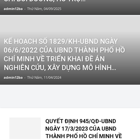
admin12ba
-
Thứ Năm, 04/09/2025
KẾ HOẠCH SỐ 1829/KH-UBND NGÀY
06/6/2022 CỦA UBND THÀNH PHỐ HỒ
CHÍ MINH VỀ TRIỂN KHAI ĐỀ ÁN
NGHIÊN CỨU, XÂY DỰNG MÔ HÌNH...
admin12ba
-
Thứ Năm, 11/04/2024
QUYẾT ĐỊNH 945/QĐ-UBND
NGÀY 17/3/2023 CỦA UBND
THÀNH PHỐ HỒ CHÍ MINH VỀ