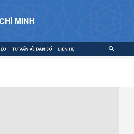
CHÍ MINH
IỆU
TƯ VẤN VỀ DÂN SỐ
LIÊN HỆ