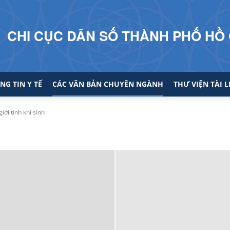
CHI CỤC DÂN SỐ THÀNH PHỐ HỒ 
NG TIN Y TẾ
CÁC VĂN BẢN CHUYÊN NGÀNH
THƯ VIỆN TÀI L
iới tính khi sinh