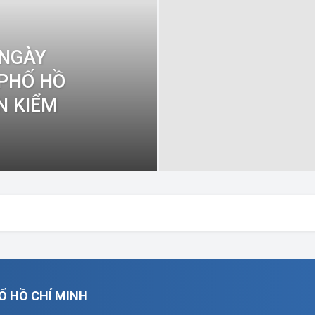
 NGÀY
 PHỐ HỒ
N KIỂM
Ố HỒ CHÍ MINH