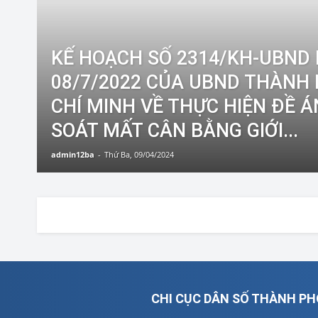
KẾ HOẠCH SỐ 2314/KH-UBND
08/7/2022 CỦA UBND THÀNH
CHÍ MINH VỀ THỰC HIỆN ĐỀ Á
SOÁT MẤT CÂN BẰNG GIỚI...
admin12ba
-
Thứ Ba, 09/04/2024
CHI CỤC DÂN SỐ THÀNH PH