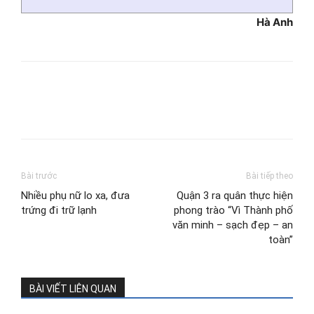
Hà Anh
Bài trước
Bài tiếp theo
Nhiều phụ nữ lo xa, đưa
Quận 3 ra quân thực hiện
trứng đi trữ lạnh
phong trào “Vì Thành phố
văn minh – sạch đẹp – an
toàn”
BÀI VIẾT LIÊN QUAN