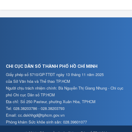
CHI CỤC DÂN SỐ THÀNH PHỐ HỒ CHÍ MINH
Giấy phép số 5710/GP-TTĐT ngày 13 tháng 11 năm 2025
của Sở Văn hóa và Thể thao TP.HCM
Người chịu trách nhiệm chính: Bà Nguyễn Thị Giang Nhung - Chi cục
phó Chi cục Dân số TP.HCM
Địa chỉ: Số 250 Pasteur, phường Xuân Hòa, TPHCM
Tel: 028.38203786 - 028.38203793
Email: cc.dskhhgd@tphcm.gov.vn
Phòng khám Sức khỏe sinh sản: 028.39601077