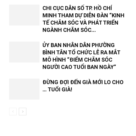
CHI CỤC DÂN SỐ TP. HỒ CHÍ
MINH THAM DỰ DIỄN ĐÀN “KINH
TẾ CHĂM SÓC VÀ PHÁT TRIỂN
NGÀNH CHĂM SÓC...
ỦY BAN NHÂN DÂN PHƯỜNG
BÌNH TÂN TỔ CHỨC LỄ RA MẮT
MÔ HÌNH “ĐIỂM CHĂM SÓC
NGƯỜI CAO TUỔI BAN NGÀY”
ĐỪNG ĐỢI ĐẾN GIÀ MỚI LO CHO
… TUỔI GIÀ!