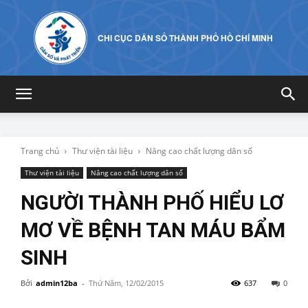
CHI CỤC DÂN SỐ THÀNH PHỐ HỒ CHÍ MINH
Trang chủ
Thư viện tài liệu
Nâng cao chất lượng dân số
Thư viện tài liệu
Nâng cao chất lượng dân số
NGƯỜI THÀNH PHỐ HIỂU LƠ
MƠ VỀ BỆNH TAN MÁU BẨM
SINH
Bởi
admin12ba
-
Thứ Năm, 12/02/2015
637
0