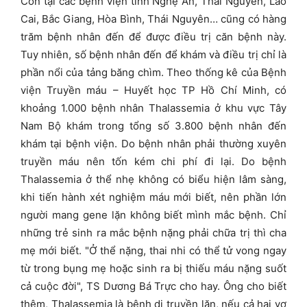
Còn tại các bệnh viện tỉnh Nghệ An, Thái Nguyên, Lào
Cai, Bắc Giang, Hòa Bình, Thái Nguyên… cũng có hàng
trăm bệnh nhân đến để được điều trị căn bệnh này.
Tuy nhiên, số bệnh nhân đến để khám và điều trị chỉ là
phần nổi của tảng băng chìm. Theo thống kê của Bệnh
viện Truyền máu – Huyết học TP Hồ Chí Minh, có
khoảng 1.000 bệnh nhân Thalassemia ở khu vực Tây
Nam Bộ khám trong tổng số 3.800 bệnh nhân đến
khám tại bệnh viện. Do bệnh nhân phải thường xuyên
truyền máu nên tốn kém chi phí đi lại. Do bệnh
Thalassemia ở thể nhẹ không có biểu hiện lâm sàng,
khi tiến hành xét nghiệm máu mới biết, nên phần lớn
người mang gene lặn không biết mình mắc bệnh. Chỉ
những trẻ sinh ra mắc bệnh nặng phải chữa trị thì cha
mẹ mới biết. "Ở thể nặng, thai nhi có thể tử vong ngay
từ trong bụng mẹ hoặc sinh ra bị thiếu máu nặng suốt
cả cuộc đời", TS Dương Bá Trực cho hay. Ông cho biết
thêm, Thalassemia là bệnh di truyền lặn, nếu cả hai vợ