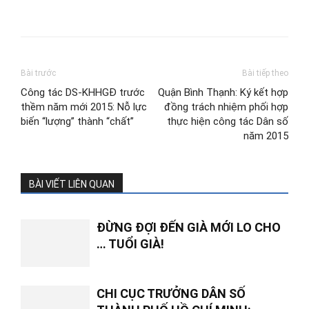
Bài trước
Bài tiếp theo
Công tác DS-KHHGĐ trước
Quận Bình Thạnh: Ký kết hợp
thềm năm mới 2015: Nỗ lực
đồng trách nhiệm phối hợp
biến “lượng” thành “chất”
thực hiện công tác Dân số
năm 2015
BÀI VIẾT LIÊN QUAN
ĐỪNG ĐỢI ĐẾN GIÀ MỚI LO CHO
… TUỔI GIÀ!
CHI CỤC TRƯỞNG DÂN SỐ