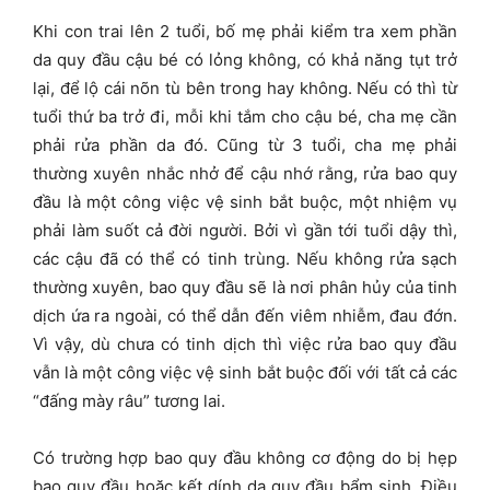
Khi con trai lên 2 tuổi, bố mẹ phải kiểm tra xem phần
da quy đầu cậu bé có lỏng không, có khả năng tụt trở
lại, để lộ cái nõn tù bên trong hay không. Nếu có thì từ
tuổi thứ ba trở đi, mỗi khi tắm cho cậu bé, cha mẹ cần
phải rửa phần da đó. Cũng từ 3 tuổi, cha mẹ phải
thường xuyên nhắc nhở để cậu nhớ rằng, rửa bao quy
đầu là một công việc vệ sinh bắt buộc, một nhiệm vụ
phải làm suốt cả đời người. Bởi vì gần tới tuổi dậy thì,
các cậu đã có thể có tinh trùng. Nếu không rửa sạch
thường xuyên, bao quy đầu sẽ là nơi phân hủy của tinh
dịch ứa ra ngoài, có thể dẫn đến viêm nhiễm, đau đớn.
Vì vậy, dù chưa có tinh dịch thì việc rửa bao quy đầu
vẫn là một công việc vệ sinh bắt buộc đối với tất cả các
“đấng mày râu” tương lai.
Có trường hợp bao quy đầu không cơ động do bị hẹp
bao quy đầu hoặc kết dính da quy đầu bẩm sinh. Điều