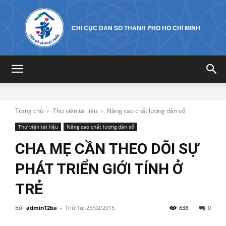
CHI CỤC DÂN SỐ THÀNH PHỐ HỒ CHÍ MINH
Trang chủ
Thư viện tài liệu
Nâng cao chất lượng dân số
Thư viện tài liệu
Nâng cao chất lượng dân số
CHA MẸ CẦN THEO DÕI SỰ
PHÁT TRIỂN GIỚI TÍNH Ở
TRẺ
Bởi
admin12ba
-
Thứ Tư, 25/02/2015
838
0