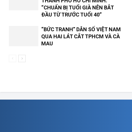
THÀNH PHỐ HỒ CHÍ MINH:
“CHUẨN BỊ TUỔI GIÀ NÊN BẮT
ĐẦU TỪ TRƯỚC TUỔI 40”
“BỨC TRANH” DÂN SỐ VIỆT NAM
QUA HAI LÁT CẮT TPHCM VÀ CÀ
MAU