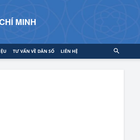
CHÍ MINH
IỆU
TƯ VẤN VỀ DÂN SỐ
LIÊN HỆ