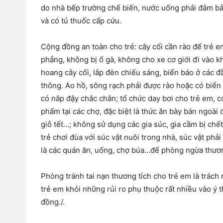
do nhà bếp trường chế biến, nước uống phải đảm bả
và có tủ thuốc cấp cứu.
Cộng đồng an toàn cho trẻ: cây cối cần rào để trẻ 
phẳng, không bị ổ gà, không cho xe cơ giới đi vào kh
hoang cây cối, lắp đèn chiếu sáng, biển báo ở các đ
thông. Ao hồ, sông rạch phải được rào hoặc có biển
có nắp đậy chắc chắn; tổ chức day bơi cho trẻ em, có
phẩm tại các chợ, đặc biệt là thức ăn bày bán ngoài
giỗ tết…; không sử dụng các gia súc, gia cầm bị ch
trẻ chơi đùa với súc vật nuôi trong nhà, súc vật ph
là các quán ăn, uống, chợ búa…để phòng ngừa thươn
Phòng tránh tai nạn thương tích cho trẻ em là trách
trẻ em khỏi những rủi ro phụ thuộc rất nhiều vào ý 
đồng./.