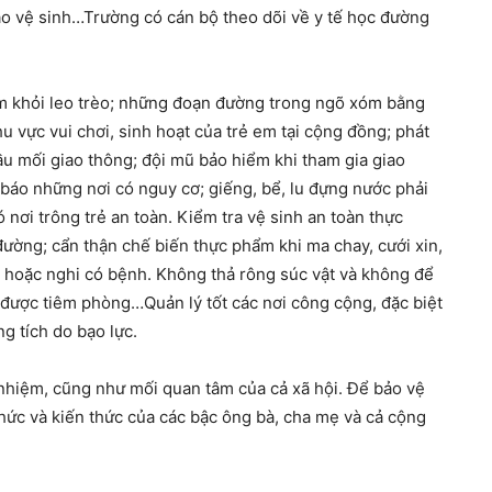
o vệ sinh…Trường có cán bộ theo dõi về y tế học đường
em khỏi leo trèo; những đoạn đường trong ngõ xóm bằng
u vực vui chơi, sinh hoạt của trẻ em tại cộng đồng; phát
ầu mối giao thông; đội mũ bảo hiểm khi tham gia giao
 báo những nơi có nguy cơ; giếng, bể, lu đựng nước phải
 nơi trông trẻ an toàn. Kiểm tra vệ sinh an toàn thực
 đường; cẩn thận chế biến thực phẩm khi ma chay, cưới xin,
ết hoặc nghi có bệnh. Không thả rông súc vật và không để
ải được tiêm phòng…Quản lý tốt các nơi công cộng, đặc biệt
g tích do bạo lực.
 nhiệm, cũng như mối quan tâm của cả xã hội. Để bảo vệ
thức và kiến thức của các bậc ông bà, cha mẹ và cả cộng