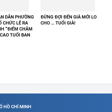
ÂN DÂN PHƯỜNG
ĐỪNG ĐỢI ĐẾN GIÀ MỚI LO
Ổ CHỨC LỄ RA
CHO … TUỔI GIÀ!
NH “ĐIỂM CHĂM
CAO TUỔI BAN
Ố HỒ CHÍ MINH