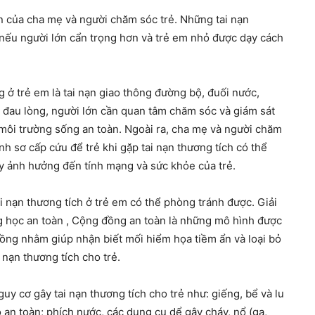
cẩn của cha mẹ và người chăm sóc trẻ. Những tai nạn
 nếu người lớn cẩn trọng hơn và trẻ em nhỏ được dạy cách
 ở trẻ em là tai nạn giao thông đường bộ, đuối nước,
n đau lòng, người lớn cần quan tâm chăm sóc và giám sát
ẻ môi trường sống an toàn. Ngoài ra, cha mẹ và người chăm
nh sơ cấp cứu để trẻ khi gặp tai nạn thương tích có thể
 ảnh hưởng đến tính mạng và sức khỏe của trẻ.
nạn thương tích ở trẻ em có thể phòng tránh được. Giải
g học an toàn , Cộng đồng an toàn là những mô hình được
đồng nhằm giúp nhận biết mối hiểm họa tiềm ẩn và loại bỏ
nạn thương tích cho trẻ.
uy cơ gây tai nạn thương tích cho trẻ như: giếng, bể và lu
an toàn; phích nước, các dụng cụ dể gây cháy, nổ (ga,