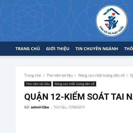
TRANG CHỦ
GIỚI THIỆU
TIN CHUYÊN NGÀNH
THÔ
Trang chủ
Thư viện tài liệu
Nâng cao chất lượng dân số
Q
Thư viện tài liệu
Nâng cao chất lượng dân số
QUẬN 12-KIỂM SOÁT TAI 
Bởi
admin12ba
-
Thứ Sáu, 17/04/2015