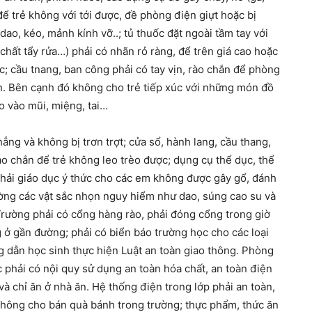
để trẻ không với tới được, đề phòng điện giựt hoặc bị
dao, kéo, mảnh kính vỡ..; tủ thuốc đặt ngoài tầm tay với
 chất tẩy rửa…) phải có nhãn rỏ ràng, để trên giá cao hoặc
c; cầu tnang, ban công phải có tay vịn, rào chắn để phòng
ắn. Bên cạnh đó không cho trẻ tiếp xúc với những món đồ
ho vào mũi, miệng, tai…
ẳng và không bị trơn trợt; cửa sổ, hành lang, cầu thang,
ào chắn để trẻ không leo trèo được; dụng cụ thể dục, thể
phải giáo dục ý thức cho các em không được gây gổ, đánh
ờng các vật sắc nhọn nguy hiểm như dao, súng cao su và
 Trường phải có cổng hàng rào, phải đóng cổng trong giờ
g ở gần đường; phải có biển báo trường học cho các loại
g dẫn học sinh thực hiện Luật an toàn giao thông. Phòng
phải có nội quy sử dụng an toàn hóa chất, an toàn điện
à chỉ ăn ở nhà ăn. Hệ thống điện trong lớp phải an toàn,
Không cho bán quà bánh trong trường; thực phẩm, thức ăn