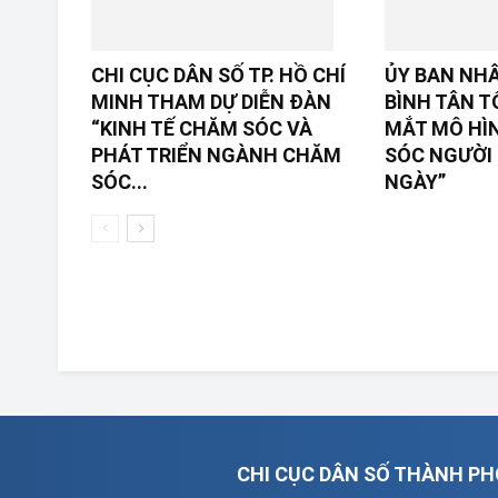
CHI CỤC DÂN SỐ TP. HỒ CHÍ
ỦY BAN NH
MINH THAM DỰ DIỄN ĐÀN
BÌNH TÂN T
“KINH TẾ CHĂM SÓC VÀ
MẮT MÔ HÌ
PHÁT TRIỂN NGÀNH CHĂM
SÓC NGƯỜI 
SÓC...
NGÀY”
CHI CỤC DÂN SỐ THÀNH PH