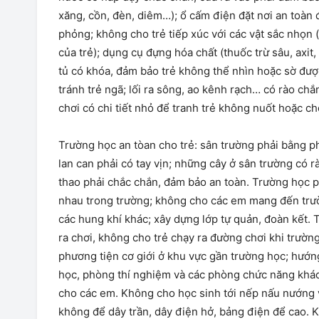
xăng, cồn, đèn, diêm…); ổ cấm điện đặt nơi an toàn 
phỏng; không cho trẻ tiếp xúc với các vật sắc nhọn (
của trẻ); dụng cụ đựng hóa chất (thuốc trừ sâu, axit,
tủ có khóa, đảm bảo trẻ không thể nhìn hoặc sờ đượ
tránh trẻ ngã; lối ra sông, ao kênh rạch… có rào ch
chơi có chi tiết nhỏ để tranh trẻ không nuốt hoặc c
Trường học an tòan cho trẻ: sân trường phải bằng ph
lan can phải có tay vịn; những cây ở sân trường có r
thao phải chắc chắn, đảm bảo an toàn. Trường học 
nhau trong trường; không cho các em mang đến trư
các hung khí khác; xây dựng lớp tự quản, đoàn kết.
ra chơi, không cho trẻ chạy ra đường chơi khi trườn
phương tiện cơ giới ở khu vực gần trường học; hướn
học, phòng thí nghiệm và các phòng chức năng khác 
cho các em. Không cho học sinh tới nếp nấu nướng v
không để dây trần, dây điện hở, bảng điện để cao. 