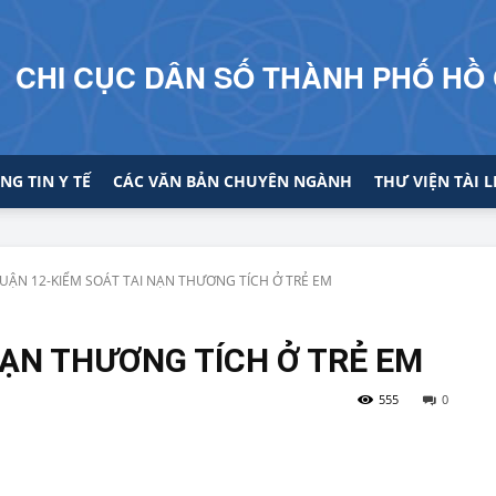
CHI CỤC DÂN SỐ THÀNH PHỐ HỒ 
NG TIN Y TẾ
CÁC VĂN BẢN CHUYÊN NGÀNH
THƯ VIỆN TÀI L
UẬN 12-KIỂM SOÁT TAI NẠN THƯƠNG TÍCH Ở TRẺ EM
NẠN THƯƠNG TÍCH Ở TRẺ EM
555
0