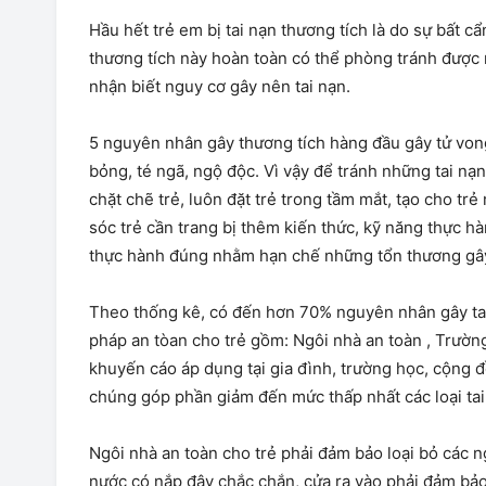
Hầu hết trẻ em bị tai nạn thương tích là do sự bất 
thương tích này hoàn toàn có thể phòng tránh được
nhận biết nguy cơ gây nên tai nạn.
5 nguyên nhân gây thương tích hàng đầu gây tử vong
bỏng, té ngã, ngộ độc. Vì vậy để tránh những tai nạ
chặt chẽ trẻ, luôn đặt trẻ trong tầm mắt, tạo cho tr
sóc trẻ cần trang bị thêm kiến thức, kỹ năng thực hà
thực hành đúng nhằm hạn chế những tổn thương gây
Theo thống kê, có đến hơn 70% nguyên nhân gây tai 
pháp an tòan cho trẻ gồm: Ngôi nhà an toàn , Trườn
khuyến cáo áp dụng tại gia đình, trường học, cộng 
chúng góp phần giảm đến mức thấp nhất các loại tai 
Ngôi nhà an toàn cho trẻ phải đảm bảo loại bỏ các ng
nước có nắp đậy chắc chắn, cửa ra vào phải đảm bảo 