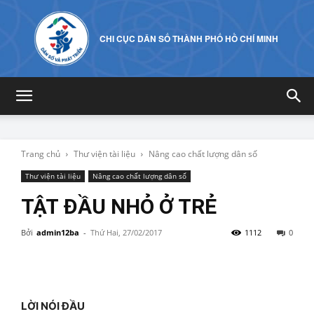
CHI CỤC DÂN SỐ THÀNH PHỐ HỒ CHÍ MINH
Trang chủ
Thư viện tài liệu
Nâng cao chất lượng dân số
Thư viện tài liệu
Nâng cao chất lượng dân số
TẬT ĐẦU NHỎ Ở TRẺ
Bởi
admin12ba
-
Thứ Hai, 27/02/2017
1112
0
LỜI NÓI ĐẦU