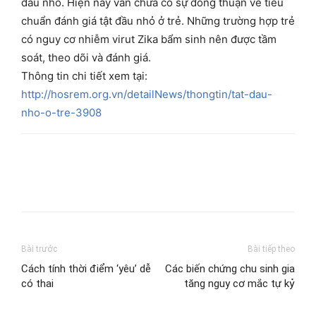
đầu nhỏ. Hiện nay vẫn chưa có sự đồng thuận về tiêu
chuẩn đánh giá tật đầu nhỏ ở trẻ. Những trường hợp trẻ
có nguy cơ nhiễm virut Zika bẩm sinh nên được tầm
soát, theo dõi và đánh giá.
Thông tin chi tiết xem tại:
http://hosrem.org.vn/detailNews/thongtin/tat-dau-
nho-o-tre-3908
Bài trước
Bài tiếp theo
Cách tính thời điểm ‘yêu’ dễ
Các biến chứng chu sinh gia
có thai
tăng nguy cơ mắc tự kỷ