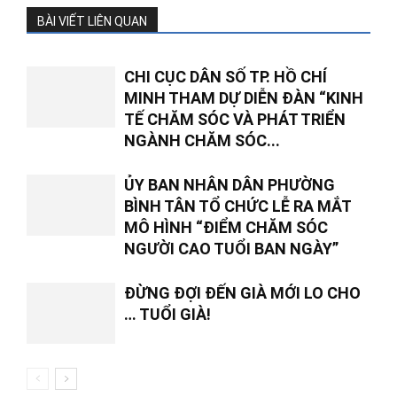
BÀI VIẾT LIÊN QUAN
CHI CỤC DÂN SỐ TP. HỒ CHÍ
MINH THAM DỰ DIỄN ĐÀN “KINH
TẾ CHĂM SÓC VÀ PHÁT TRIỂN
NGÀNH CHĂM SÓC...
ỦY BAN NHÂN DÂN PHƯỜNG
BÌNH TÂN TỔ CHỨC LỄ RA MẮT
MÔ HÌNH “ĐIỂM CHĂM SÓC
NGƯỜI CAO TUỔI BAN NGÀY”
ĐỪNG ĐỢI ĐẾN GIÀ MỚI LO CHO
… TUỔI GIÀ!