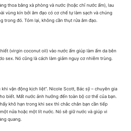
àng thoa bằng xà phòng và nước (hoặc chỉ nước ấm), lau
oài vùng kín bởi âm đạo có cơ chế tự làm sạch và chúng
g trong đó. Tóm lại, không cần thụt rửa âm đạo.
iết (virgin coconut oil) vào nước ấm giúp làm ẩm da bên
do sex. Nó cũng là cách làm giảm nguy cơ nhiễm trùng.
khi vận động kịch liệt”. Nicole Scott, Bác sỹ – chuyên gia
cho biết. Mất nước ảnh hưởng đến toàn bộ cơ thể của bạn.
ấy khô hạn trong khi sex thì chắc chắn bạn cần tiếp
một nửa hoặc một lít nước. Nó sẽ giữ nước và giúp vi
bàng quang.