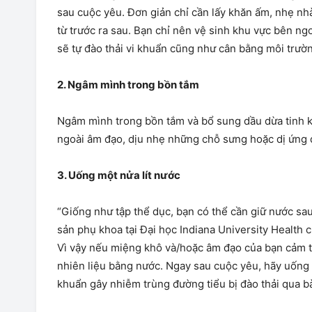
sau cuộc yêu. Đơn giản chỉ cần lấy khăn ấm, nhẹ nh
từ trước ra sau. Bạn chỉ nên vệ sinh khu vực bên ng
sẽ tự đào thải vi khuẩn cũng như cân bằng môi trườn
2.
Ngâm mình trong bồn tắm
Ngâm mình trong bồn tắm và bổ sung dầu dừa tinh kh
ngoài âm đạo, dịu nhẹ những chỗ sưng hoặc dị ứng 
3.
Uống một nửa lít nước
“Giống như tập thể dục, bạn có thể cần giữ nước sau 
sản phụ khoa tại Đại học Indiana University Health 
Vì vậy nếu miệng khô và/hoặc âm đạo của bạn cảm th
nhiên liệu bằng nước. Ngay sau cuộc yêu, hãy uống 
khuẩn gây nhiễm trùng đường tiểu bị đào thải qua 