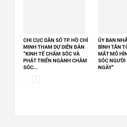
CHI CỤC DÂN SỐ TP. HỒ CHÍ
ỦY BAN NH
MINH THAM DỰ DIỄN ĐÀN
BÌNH TÂN T
“KINH TẾ CHĂM SÓC VÀ
MẮT MÔ HÌ
PHÁT TRIỂN NGÀNH CHĂM
SÓC NGƯỜI 
SÓC...
NGÀY”