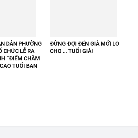
ÂN DÂN PHƯỜNG
ĐỪNG ĐỢI ĐẾN GIÀ MỚI LO
Ổ CHỨC LỄ RA
CHO … TUỔI GIÀ!
NH “ĐIỂM CHĂM
CAO TUỔI BAN