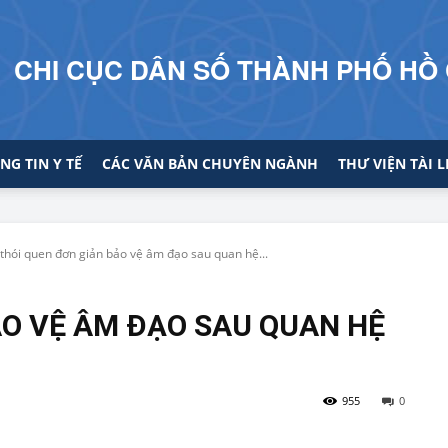
CHI CỤC DÂN SỐ THÀNH PHỐ HỒ 
NG TIN Y TẾ
CÁC VĂN BẢN CHUYÊN NGÀNH
THƯ VIỆN TÀI L
 thói quen đơn giản bảo vệ âm đạo sau quan hệ...
ẢO VỆ ÂM ĐẠO SAU QUAN HỆ
955
0