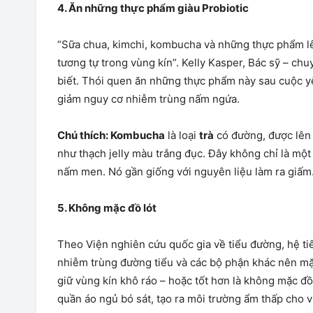
4.
Ăn những thực phẩm giàu Probiotic
“Sữa chua, kimchi, kombucha và những thực phẩm lê
tương tự trong vùng kín”. Kelly Kasper, Bác sỹ – chu
biết. Thói quen ăn những thực phẩm này sau cuộc yê
giảm nguy cơ nhiễm trùng nấm ngứa.
Chú thích: Kombucha
là loại
trà
có đường, được lên 
như thạch jelly màu trắng đục. Đây không chỉ là một
nấm men. Nó gần giống với nguyên liệu làm ra giấm
5.
Không mặc đồ lót
Theo Viện nghiên cứu quốc gia về tiểu đường, hệ tiê
nhiễm trùng đường tiểu và các bộ phận khác nên mặc 
giữ vùng kín khô ráo – hoặc tốt hơn là không mặc đồ 
quần áo ngủ bó sát, tạo ra môi trường ẩm thấp cho vi