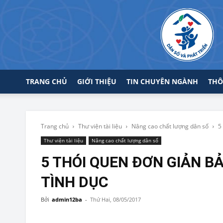
TRANG CHỦ
GIỚI THIỆU
TIN CHUYÊN NGÀNH
THÔ
Trang chủ
Thư viện tài liệu
Nâng cao chất lượng dân số
5
Thư viện tài liệu
Nâng cao chất lượng dân số
5 THÓI QUEN ĐƠN GIẢN B
TÌNH DỤC
Bởi
admin12ba
-
Thứ Hai, 08/05/2017