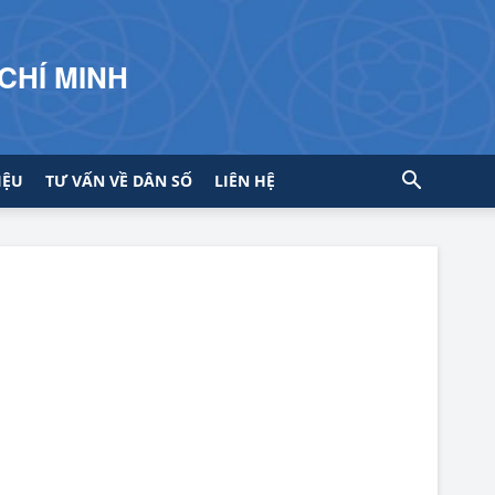
CHÍ MINH
IỆU
TƯ VẤN VỀ DÂN SỐ
LIÊN HỆ