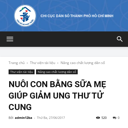
CHI CỤC DÂN SỐ THÀNH PHỐ HỒ CHÍ MINH
Trang chủ
Thư viện tài liệu
Nâng cao chất lượng dân số
Thư viện tài liệu
Nâng cao chất lượng dân số
NUÔI CON BẰNG SỮA MẸ
GIÚP GIẢM UNG THƯ TỬ
CUNG
Bởi
admin12ba
-
Thứ Ba, 27/06/2017
520
0