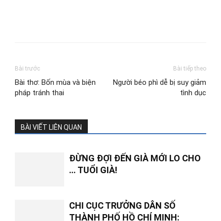
Bài trước
Bài tiếp theo
Bài thơ: Bốn mùa và biện
Người béo phì dễ bị suy giảm
pháp tránh thai
tình dục
BÀI VIẾT LIÊN QUAN
ĐỪNG ĐỢI ĐẾN GIÀ MỚI LO CHO
… TUỔI GIÀ!
CHI CỤC TRƯỞNG DÂN SỐ
THÀNH PHỐ HỒ CHÍ MINH: