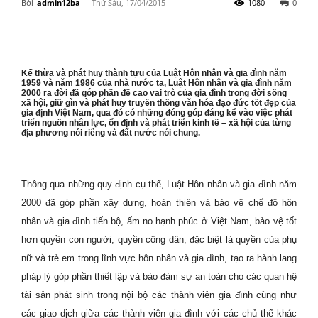
Bởi
admin12ba
-
Thứ Sáu, 17/04/2015
1080
0
Kế thừa và phát huy thành tựu của Luật Hôn nhân và gia đình năm
1959 và năm 1986 của nhà nước ta, Luật Hôn nhân và gia đình năm
2000 ra đời đã góp phần đề cao vai trò của gia đình trong đời sống
xã hội, giữ gìn và phát huy truyền thống văn hóa đạo đức tốt đẹp của
gia định Việt Nam, qua đó có những đóng góp đáng kể vào việc phát
triển nguồn nhân lực, ổn định và phát triển kinh tế – xã hội của từng
địa phương nói riêng và đất nước nói chung.
Thông qua những quy định cụ thể, Luật Hôn nhân và gia đình năm
2000 đã góp phần xây dựng, hoàn thiện và bảo vệ chế độ hôn
nhân và gia đình tiến bộ, ấm no hạnh phúc ở Việt Nam, bảo vệ tốt
hơn quyền con người, quyền công dân, đặc biệt là quyền của phụ
nữ và trẻ em trong lĩnh vực hôn nhân và gia đình, tạo ra hành lang
pháp lý góp phần thiết lập và bảo đảm sự an toàn cho các quan hệ
tài sản phát sinh trong nội bộ các thành viên gia đình cũng như
các giao dịch giữa các thành viên gia đình với các chủ thể khác