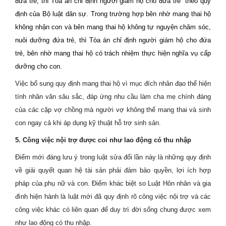
đứa trẻ, thì Tòa án chỉ định người giám hộ cho đứa trẻ
theo quy
định của Bộ luật dân sự.
Trong trường hợp bên nhờ mang thai hộ
không nhận con và bên mang thai hộ không tự nguyện chăm sóc,
nuôi dưỡng đứa trẻ, thì Tòa án chỉ định người giám hộ cho đứa
trẻ, bên nhờ mang thai hộ có trách nhiệm thực hiện nghĩa vụ cấp
dưỡng cho con.
Việc bổ sung quy định mang thai hộ vì mục đích nhân đạo thể hiện
tính nhân văn sâu sắc, đáp ứng nhu cầu làm cha mẹ chính đáng
của các cặp vợ chồng mà người vợ không thể mang thai và sinh
con ngay cả khi áp dụng kỹ thuật hỗ trợ sinh sản.
5. Công việc nội trợ được coi như lao động có thu nhập
Điểm mới đáng lưu ý trong luật sửa đổi lần này là những quy định
về giải quyết quan hệ tài sản phải đảm bảo quyền, lợi ích hợp
pháp của phụ nữ và con.
Điểm khác biệt so Luật Hôn nhân và gia
đình hiện hành là luật mới đã quy định rõ công việc nội trợ và các
công việc khác có liên quan để duy trì đời sống chung được xem
như lao động có thu nhập.