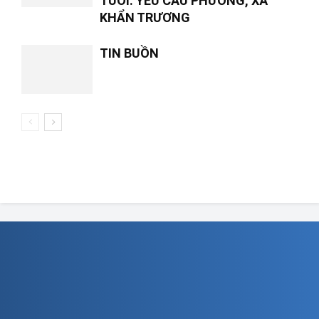
TUỔI: YÊU CẦU PHƯỜNG, XÃ
KHẨN TRƯƠNG
TIN BUỒN