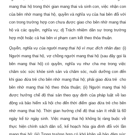
mang thai hộ trong thời gian mang thai và sinh con, việc nhận con
của bên nhờ mang thai hộ, quyền và nghĩa vụ của hai bên đối với
con trong trường hợp con chưa được giao cho bên nhờ mang thai
hộ và các quyền, nghĩa vụ; d) Trách nhiệm dân sự trong trường
hợp một hoặc cả hai bên vi phạm cam kết theo thỏa thuận.
Quyền, nghĩa vụ của người mang thai hộ vì mục đích nhân đạo:
(i)
Người mang thai hộ, vợ chồng người mang thai hộ (sau đây gọi là
bên mang thai hộ) có quyền, nghĩa vụ như cha mẹ trong việc
chăm sóc sức khỏe sinh sản và chăm sóc, nuôi dưỡng con đến
khi giao đứa trẻ cho bên nhờ mang thai hộ; phải giao đứa trẻ
cho
bên nhờ mang thai hộ theo thỏa thuận; (ii) Người mang thai hộ
được hưởng chế độ thai sản theo quy định của pháp luật về lao
động và bảo hiểm xã hội cho đến thời điểm giao đứa trẻ cho bên
nhờ mang thai hộ. Thời gian hưởng chế độ thai sản ít nhất là 60
ngày kể từ ngày sinh. Việc mang thai hộ
không bị ràng buộc về
thực hiện chính sách dân số, kế hoạch hóa gia đình đối với lần
mang thai hộ; (iii) Trong trường hợp có khó khăn về bảo đảm sức