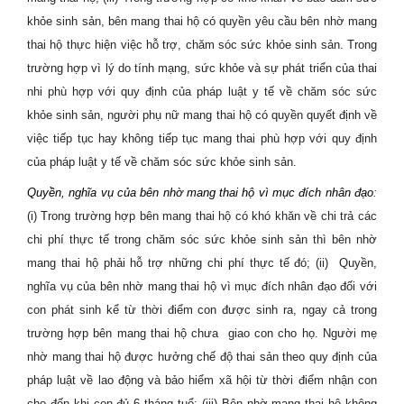
khỏe sinh sản, bên mang thai hộ có quyền yêu cầu bên nhờ mang
thai hộ thực hiện việc hỗ trợ, chăm sóc sức khỏe sinh sản.
Trong
trường hợp vì lý do tính mạng, sức khỏe và sự phát triển của thai
nhi phù hợp với quy định của pháp luật y tế về chăm sóc sức
khỏe sinh sản, người phụ nữ mang thai hộ có quyền quyết định về
việc tiếp tục hay không tiếp tục mang thai phù hợp với quy định
của pháp luật y tế về chăm sóc sức khỏe sinh sản.
Quyền, nghĩa vụ của bên nhờ mang thai hộ vì mục đích nhân đạo
:
(i)
Trong trường hợp bên mang thai hộ có khó khăn về chi trả các
chi phí thực tế trong chăm sóc sức khỏe sinh sản thì bên nhờ
mang thai hộ phải hỗ trợ những chi phí thực tế đó; (ii)
Quyền,
nghĩa vụ của bên nhờ mang thai hộ vì mục đích nhân đạo đối với
con phát sinh kể từ thời điểm con được sinh ra, ngay cả trong
trường hợp bên mang thai hộ chưa
giao con cho họ. Người mẹ
nhờ mang thai hộ được hưởng chế độ thai sản theo quy định của
pháp luật về lao động và bảo hiểm xã hội từ thời điểm nhận con
cho đến khi con đủ 6 tháng tuổ; (iii) Bên nhờ mang thai hộ không