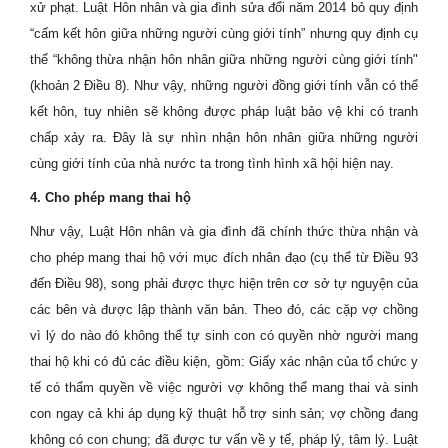
xử phạt. Luật Hôn nhân và gia đình sửa đổi năm 2014 bỏ quy định
“cấm kết hôn giữa những người cùng giới tính” nhưng quy định cụ
thể “không thừa nhận hôn nhân giữa những người cùng giới tính"
(khoản 2 Điều 8). Như vậy, những người đồng giới tính vẫn có thể
kết hôn, tuy nhiên sẽ không được pháp luật bảo vệ khi có tranh
chấp xảy ra. Đây là sự nhìn nhận hôn nhân giữa những người
cùng giới tính của nhà nước ta trong tình hình xã hội hiện nay.
4. Cho phép mang thai hộ
Như vậy, Luật Hôn nhân và gia đình đã chính thức thừa nhận và
cho phép mang thai hộ với mục đích nhân đạo (cụ thể từ Điều 93
đến Điều 98), song phải được thực hiện trên cơ sở tự nguyện của
các bên và được lập thành văn bản. Theo đó, các cặp vợ chồng
vì lý do nào đó không thể tự sinh con có quyền nhờ người mang
thai hộ khi có đủ các điều kiện, gồm: Giấy xác nhận của tổ chức y
tế có thẩm quyền về việc người vợ không thể mang thai và sinh
con ngay cả khi áp dụng kỹ thuật hỗ trợ sinh sản; vợ chồng đang
không có con chung; đã được tư vấn về y tế, pháp lý, tâm lý. Luật