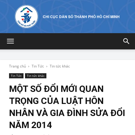
CHI CỤC DÂN SỐ THÀNH PHỐ HỒ CHÍ MINH
Trang chủ
Tin Tức
Tin tức khác
Tin Tức
Tin tức khác
MỘT SỐ ĐỔI MỚI QUAN
TRỌNG CỦA LUẬT HÔN
NHÂN VÀ GIA ĐÌNH SỬA ĐỔI
NĂM 2014