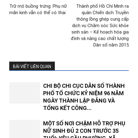
Trữ mô buồng trứng: Phụ nữ
Thành phố Hồ Chí Minh ra
mãn kinh vẫn có thể có thai
quân Chiến dịch Truyền
thông lồng ghép cung cấp
dịch vụ Chăm sóc Sức khỏe
sinh sản – Kế hoạch hóa gia
đình và nâng cao chất lượng
Dân số năm 2015
BÀI VIẾT LIÊN QUAN
CHI BỘ CHI CỤC DÂN SỐ THÀNH
PHỐ TỔ CHỨC KỶ NIỆM 96 NĂM
NGÀY THÀNH LẬP ĐẢNG VÀ
TỔNG KẾT CÔNG...
MỘT SỐ NƠI CHẬM HỖ TRỢ PHỤ
NỮ SINH ĐỦ 2 CON TRƯỚC 35