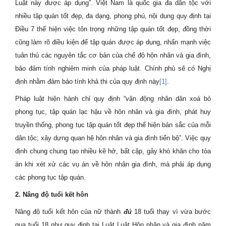
Luật này được áp dụng”. Việt Nam là quốc gia đa dân tộc với
nhiều tập quán tốt đẹp, đa dạng, phong phú, nội dung quy định tại
Điều 7 thể hiện việc tôn trọng những tập quán tốt đẹp, đồng thời
cũng làm rõ điều kiện để tập quán được áp dụng, nhấn mạnh việc
tuân thủ các nguyên tắc cơ bản của chế độ hôn nhân và gia đình,
bảo đảm tính nghiêm minh của pháp luật. Chính phủ sẽ có Nghị
định nhằm đảm bảo tính khả thi của quy định này
[1]
.
Pháp luật hiện hành chỉ quy định “vận động nhân dân xoá bỏ
phong tục, tập quán lạc hậu về hôn nhân và gia đình, phát huy
truyền thống, phong tục tập quán tốt đẹp thể hiện bản sắc của mỗi
dân tộc; xây dựng quan hệ hôn nhân và gia đình tiến bộ”. Việc quy
định chung chung tạo nhiều kẽ hở, bất cập, gây khó khăn cho tòa
án khi xét xử các vụ án về hôn nhân gia đình, mà phải áp dụng
các phong tục tập quán.
2. Nâng độ tuổi kết hôn
Nâng độ tuổi kết hôn của nữ thành
đủ
18 tuổi thay vì vừa bước
qua tuổi 18 như quy định tại Luật Luật Hôn nhân và gia đình năm