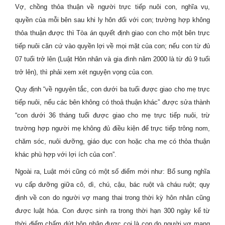
Vợ, chồng thỏa thuận về người trực tiếp nuôi con, nghĩa vụ,
quyền của mỗi bên sau khi ly hôn đối với con; trường hợp không
thỏa thuận được thì Tòa án quyết định giao con cho một bên trực
tiếp nuôi căn cứ vào quyền lợi về mọi mặt của con; nếu con từ đủ
07 tuổi trở lên (Luật Hôn nhân và gia đình năm 2000 là từ đủ 9 tuổi
trở lên), thì phải xem xét nguyện vọng của con.
Quy định “về nguyên tắc, con dưới ba tuổi được giao cho mẹ trực
tiếp nuôi, nếu các bên không có thoả thuận khác” được sửa thành
“con dưới 36 tháng tuổi được giao cho mẹ trực tiếp nuôi, trừ
trường hợp người mẹ không đủ điều kiện để trực tiếp trông nom,
chăm sóc, nuôi dưỡng, giáo dục con hoặc cha mẹ có thỏa thuận
khác phù hợp với lợi ích của con”.
Ngoài ra, Luật mới cũng có một số điểm mới như: Bổ sung nghĩa
vụ cấp dưỡng giữa cô, dì, chú, cậu, bác ruột và cháu ruột; quy
định về con do người vợ mang thai trong thời kỳ hôn nhân cũng
được luật hóa. Con được sinh ra trong thời hạn 300 ngày kể từ
thời điểm chấm dứt hôn nhân được coi là con do người vợ mang