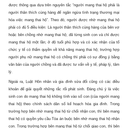
được thông qua dựa trên nguyên tắc “người mang thai hộ phải là
người thân thích cùng hàng để ngăn ngừa tình trạng thương mại
hóa việc mang thai hộ”. Theo đó, người được nhờ mang thai hộ
phải có đủ 5 điều kiện: Là người thân thích cùng hàng của bên vợ
hoặc bên chồng nhờ mang thai hộ; đã từng sinh con và chỉ được
mang thai hộ một lần; ở độ tuổi phù hợp và có xác nhận của tổ
chức y tế có thẩm quyền về khả năng mang thai hộ; trường hợp
người phụ nữ mang thai hộ có chồng thì phải có sự đồng ý bằng
văn bản của người chồng và đã được tư vấn về y tế, pháp lý, tâm
lý.
Ngoài ra, Luật Hôn nhân và gia đình sửa đổi cũng có các điều
khoản để giải quyết những rắc rối phát sinh. Đáng chú ý là việc
sinh con do mang thai hộ không tính vào số con (của người mang
thai hộ) theo chính sách dân số kế hoạch hóa gia đình. Trong
trường hợp bên nhờ mang thai hộ từ chối nhận con, thì bên mang
thai hộ có quyền yêu cầu Tòa án buộc bên nhờ mang thai hộ nhận
con. Trong trường hợp bên mang thai hộ từ chối giao con, thì bên