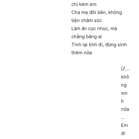
chị kém em
Cha mẹ đôi bên, không
tiện chăm sóc
Làm ăn cực nhọc, mà
chẳng bằng ai
Tình lại tính đi, đừng sinh
thêm nữa
Ừ….
khô
ng
sin
h
nữa
…
Em
đi