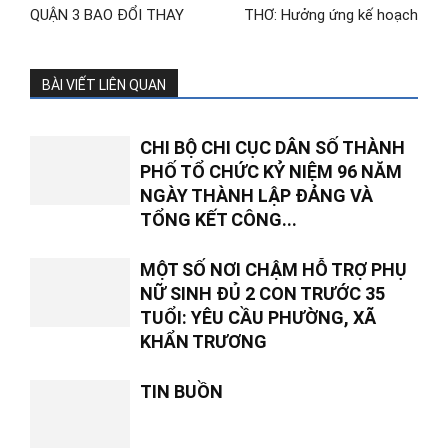
QUẬN 3 BAO ĐỔI THAY
THƠ: Hưởng ứng kế hoạch
BÀI VIẾT LIÊN QUAN
CHI BỘ CHI CỤC DÂN SỐ THÀNH
PHỐ TỔ CHỨC KỶ NIỆM 96 NĂM
NGÀY THÀNH LẬP ĐẢNG VÀ
TỔNG KẾT CÔNG...
MỘT SỐ NƠI CHẬM HỖ TRỢ PHỤ
NỮ SINH ĐỦ 2 CON TRƯỚC 35
TUỔI: YÊU CẦU PHƯỜNG, XÃ
KHẨN TRƯƠNG
TIN BUỒN