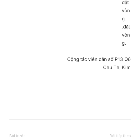
đặt
vòn
g….
.đặt
vòn
g.
Cộng tác viên dân số P13 Q6
Chu Thị Kim
Bài trước
Bài tiếp theo