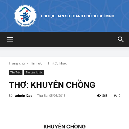
CHI CỤC DÂN SỐ THÀNH PHỐ HỒ CHÍ MINH
Trang chủ
Tin Tức
Tin tức khác
Tin Tức
Tin tức khác
THƠ: KHUYÊN CHỒNG
Bởi
admin12ba
-
Thứ Ba, 05/05/2015
863
0
KHUYÊN CHỒNG