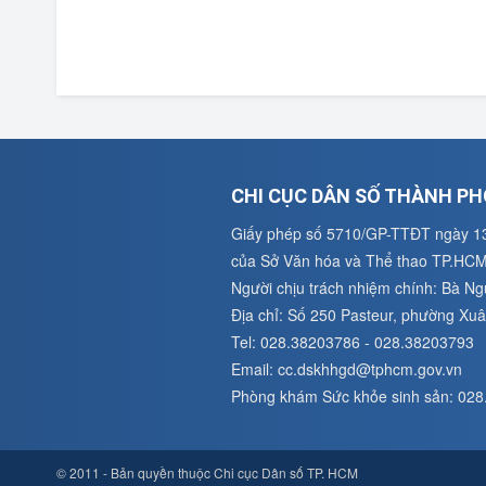
CHI CỤC DÂN SỐ THÀNH PH
Giấy phép số 5710/GP-TTĐT ngày 1
của Sở Văn hóa và Thể thao TP.HC
Người chịu trách nhiệm chính: Bà N
Địa chỉ: Số 250 Pasteur, phường X
Tel: 028.38203786 - 028.38203793
Email: cc.dskhhgd@tphcm.gov.vn
Phòng khám Sức khỏe sinh sản: 02
© 2011 - Bản quyền thuộc Chi cục Dân số TP. HCM