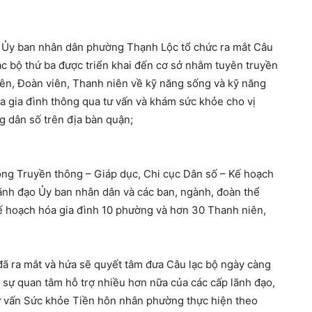
i Ủy ban nhân dân phường Thạnh Lộc tổ chức ra mắt Câu
ạc bộ thứ ba được triển khai đến cơ sở nhằm tuyên truyền
iên, Đoàn viên, Thanh niên về kỹ năng sống và kỹ năng
a gia đình thông qua tư vấn và khám sức khỏe cho vị
g dân số trên địa bàn quận;
òng Truyền thông – Giáp dục, Chi cục Dân số – Kế hoạch
lãnh đạo Ủy ban nhân dân và các ban, ngành, đoàn thể
ế hoạch hóa gia đình 10 phường và hơn 30 Thanh niên,
đã ra mắt và hứa sẽ quyết tâm đưa Câu lạc bộ ngày càng
c sự quan tâm hỗ trợ nhiều hơn nữa của các cấp lãnh đạo,
Tư vấn Sức khỏe Tiền hôn nhân phường thực hiện theo