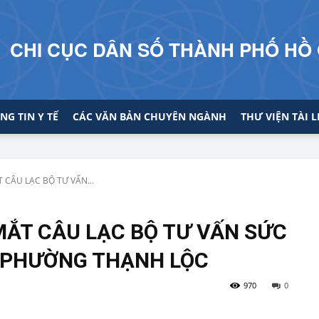
CHI CỤC DÂN SỐ THÀNH PHỐ HỒ 
NG TIN Y TẾ
CÁC VĂN BẢN CHUYÊN NGÀNH
THƯ VIỆN TÀI L
 CÂU LẠC BỘ TƯ VẤN...
MẮT CÂU LẠC BỘ TƯ VẤN SỨC
I PHƯỜNG THẠNH LỘC
970
0