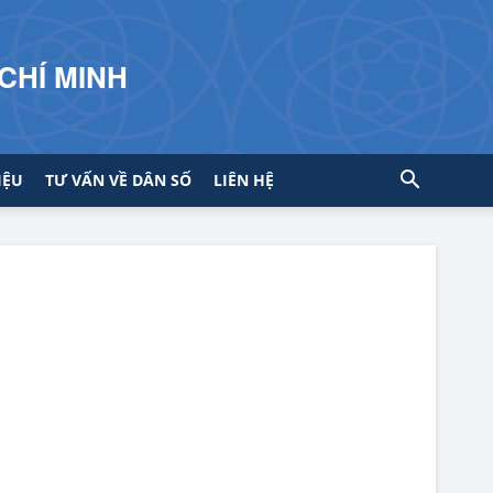
CHÍ MINH
IỆU
TƯ VẤN VỀ DÂN SỐ
LIÊN HỆ