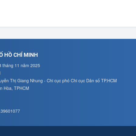
Ố HỒ CHÍ MINH
3 tháng 11 năm 2025
M
guyễn Thị Giang Nhung - Chi cục phó Chi cục Dân số TP.HCM
uân Hòa, TPHCM
8.39601077