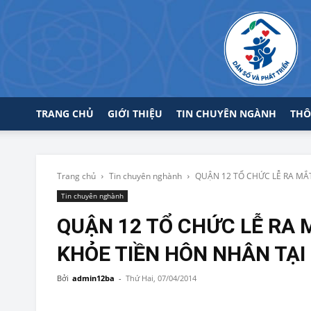
TRANG CHỦ
GIỚI THIỆU
TIN CHUYÊN NGÀNH
THÔ
Trang chủ
Tin chuyên nghành
QUẬN 12 TỔ CHỨC LỄ RA MẮT
Tin chuyên nghành
QUẬN 12 TỔ CHỨC LỄ RA 
KHỎE TIỀN HÔN NHÂN TẠ
Bởi
admin12ba
-
Thứ Hai, 07/04/2014