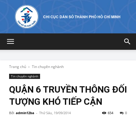
CHI CỤC DÂN SỐ THÀNH PHỐ HỒ CHÍ MINH
Trang chủ
Tin chuyên nghành
Tin chuyên nghành
QUẬN 6 TRUYỀN THÔNG ĐỐI
TƯỢNG KHÓ TIẾP CẬN
Bởi
admin12ba
-
Thứ Sáu, 19/09/2014
654
0