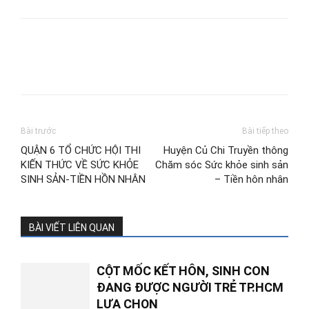
Bài trước
Bài tiếp theo
QUẬN 6 TỔ CHỨC HỘI THI
Huyện Củ Chi Truyền thông
KIẾN THỨC VỀ SỨC KHỎE
Chăm sóc Sức khỏe sinh sản
SINH SẢN-TIỀN HỒN NHÂN
– Tiền hôn nhân
BÀI VIẾT LIÊN QUAN
CỘT MỐC KẾT HÔN, SINH CON
ĐANG ĐƯỢC NGƯỜI TRẺ TP.HCM
LỰA CHỌN