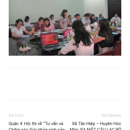
Bài trước
Bài tiếp theo
Quận 4: Hội thi về “Tư vấn và
Xã Tân Hiệp – Huyện Hóc
Chăm sóc Sức khỏe sinh sản
Môn: RA MẮT CÂU LẠC BỘ