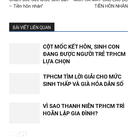
– Tiền hôn nhân”
TIỀN HÔN NHÂN
BÀI VIẾT LIÊN QUAN
CỘT MỐC KẾT HÔN, SINH CON
ĐANG ĐƯỢC NGƯỜI TRẺ TP.HCM
LỰA CHỌN
TPHCM TÌM LỜI GIẢI CHO MỨC
SINH THẤP VÀ GIÀ HÓA DÂN SỐ
VÌ SAO THANH NIÊN TP.HCM TRÌ
HOÃN LẬP GIA ĐÌNH?