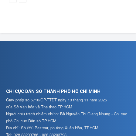
CHI CỤC DÂN SỐ THÀNH PHỐ HỒ CHÍ MINH
Giấy phép số 5710/GP-TTĐT ngày 13 tháng 11 năm 2025
của Sở Văn hóa và Thể thao TP.HCM
Người chịu trách nhiệm chính: Bà Nguyễn Thị Giang Nhung - Chi cục
phó Chi cục Dân số TP.HCM
Địa chỉ: Số 250 Pasteur, phường Xuân Hòa, TPHCM
Tel: 028.38203786 - 028.38203793