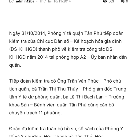
Bởi
admin12ba
-
Thứ Hai, 10/11/2014
509
0
Ngày 31/10/2014, Phòng Y tế quận Tân Phú tiếp đoàn
kiểm tra của Chi cục Dân số – Kế hoạch hóa gia đình
(DS-KHHGĐ) thành phố về kiểm tra công tác DS-
KHHGĐ năm 2014 tại phòng họp A2 – Ủy ban nhân dân
quận.
Tiếp đoàn kiểm tra có Ông Trần Văn Phúc – Phó chủ
tịch quận, bà Trần Thị Thu Thủy – Phó giám đốc Trung
tâm Y tê dự phòng quận, bà Lê Thị Bạch Lan – Trưởng
khoa Sản – Bệnh viện quận Tân Phú cùng cán bộ
chuyên trách 11 phường.
Đoàn đã kiểm tra toàn bộ hồ sơ, sổ sách của Phòng Y
tế và 2 phường: Hòa Thạnh và Tân Thới Hòa.