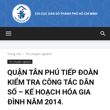
CHI CỤC DÂN SỐ THÀNH PHỐ HỒ CHÍ MINH
Trang chủ
Tin chuyên nghành
Tin chuyên nghành
QUẬN TÂN PHÚ TIẾP ĐOÀN
KIỂM TRA CÔNG TÁC DÂN
SỐ – KẾ HOẠCH HÓA GIA
ĐÌNH NĂM 2014.