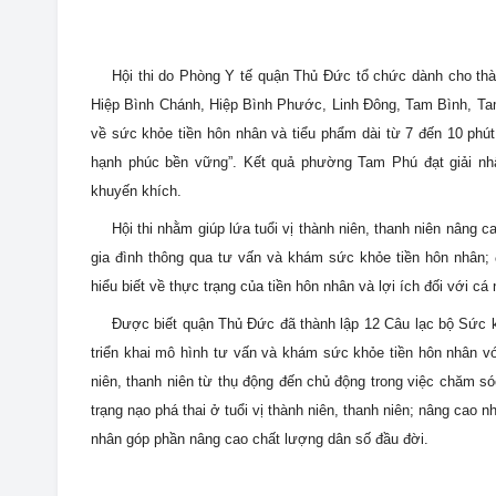
Hội thi do Phòng Y tế quận Thủ Đức tổ chức dành cho thà
Hiệp Bình Chánh, Hiệp Bình Phước, Linh Đông, Tam Bình, T
về
sức khỏe tiền hôn nhân
và
tiểu phẩm
dài
từ 7
đến
10 phút
hạnh phúc bền vững”
.
Kết quả p
hường Tam Phú
đạt giải nh
khuyến khích.
Hội thi nhằm giúp lứa tuổi vị thành niên, thanh niên n
âng ca
gia đình thông qua tư vấn và khám sức khỏe
tiền hôn nhân; 
hiểu biết
về thực trạng của tiền hôn nhân
và
lợi ích đối với cá
Được biết quận Thủ Đức đã thành lập 12
Câu lạc bộ
Sức kh
triển khai mô hình tư vấn và khám sức khỏe tiền hôn nhân vớ
niên, thanh niên từ thụ động đến chủ động trong việc chăm s
trạng nạo phá thai ở tuổi vị thành niên, thanh niên; nâng cao
nhân
góp phần nâng cao chất lượng dân số đầu đời
.