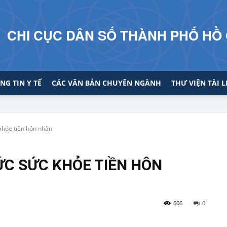
CHI CỤC DÂN SỐ THÀNH PHỐ HỒ 
NG TIN Y TẾ
CÁC VĂN BẢN CHUYÊN NGÀNH
THƯ VIỆN TÀI L
 khỏe tiền hôn nhân
HỨC SỨC KHỎE TIỀN HÔN
606
0