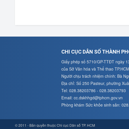
CHI CỤC DÂN SỐ THÀNH PH
Giấy phép số 5710/GP-TTĐT ngày 1
của Sở Văn hóa và Thể thao TP.HC
Người chịu trách nhiệm chính: Bà N
Địa chỉ: Số 250 Pasteur, phường X
Tel: 028.38203786 - 028.38203793
Email: cc.dskhhgd@tphcm.gov.vn
Phòng khám Sức khỏe sinh sản: 02
© 2011 - Bản quyền thuộc Chi cục Dân số TP. HCM