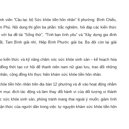
nh viên “Câu lạc bộ
Sức khỏe tiền hôn nhân
”
6
p
hường: Bình Chiểu,
am Phú.
Nội dung
thi
gồm ba phần:
trắc nghiệm
,
hỏi đáp
các kiến thức
với ba đề tài “Sống thử”, “Tình bạn tình yêu” và “Xây dựng gia đình
ất,
Tam Bình
giải nhì,
Hiệp Bình Phước
giải ba. Ba đội còn lại giải
o kiến thức và kỹ năng chăm sóc sức khỏe sinh sản
–
kế hoạch hóa
đồng thời tạo cơ hội để thanh niên nam nữ
g
iao lưu, trao đổi
những
 nhân, cộng đồng khi thực hiện khám sức khỏe tiền hôn nhân.
ỏe tiền hôn nhân trên địa bàn 12 phường và đi vào hoạt động nhằm
i mục đích tác động và làm thay đổi hành vi của đối tượng vị thành
óc sức khỏe sinh sản, phòng tránh mang thai ngoài ý muốn, giảm tình
 nhận thức của người dân trong việc tự nguyện khám sức khỏe tiền hôn