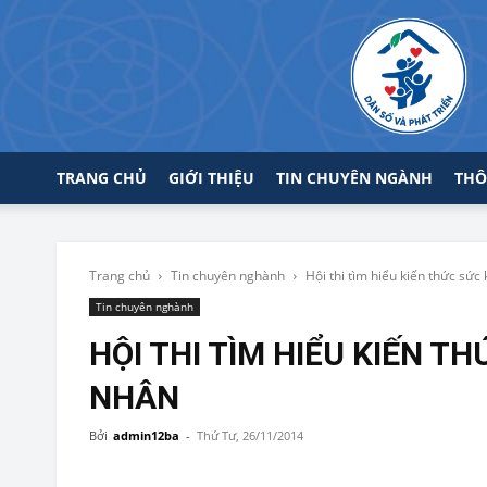
TRANG CHỦ
GIỚI THIỆU
TIN CHUYÊN NGÀNH
THÔ
Trang chủ
Tin chuyên nghành
Hội thi tìm hiểu kiến thức sức
Tin chuyên nghành
HỘI THI TÌM HIỂU KIẾN T
NHÂN
Bởi
admin12ba
-
Thứ Tư, 26/11/2014