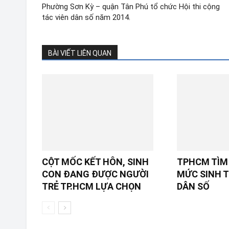
Phường Sơn Kỳ – quận Tân Phú tổ chức Hội thi cộng
tác viên dân số năm 2014.
BÀI VIẾT LIÊN QUAN
CỘT MỐC KẾT HÔN, SINH
TPHCM TÌM 
CON ĐANG ĐƯỢC NGƯỜI
MỨC SINH T
TRẺ TP.HCM LỰA CHỌN
DÂN SỐ