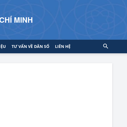
CHÍ MINH
IỆU
TƯ VẤN VỀ DÂN SỐ
LIÊN HỆ