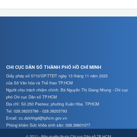
CHI CỤC DÂN SỐ THÀNH PHỐ HỒ CHÍ MINH
Giấy phép số 5710/GP-TTĐT ngày 13 tháng 11 năm 2025
của Sở Văn hóa và Thể thao TP.HCM
Người chịu trách nhiệm chính: Bà Nguyễn Thị Giang Nhung - Chi cục
phó Chi cục Dân số TP.HCM
Địa chỉ: Số 250 Pasteur, phường Xuân Hòa, TPHCM
Tel: 028.38203786 - 028.38203793
Email: cc.dskhhgd@tphcm.gov.vn
Phòng khám Sức khỏe sinh sản: 028.39601077
© 2011 - Bản quyền thuộc Chi cục Dân số TP. HCM