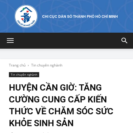
CHI CỤC DÂN SỐ THÀNH PHỐ HỒ CHÍ MINH
Trang chủ
Tin chuyên nghành
Tin chuyên nghành
HUYỆN CẦN GIỜ: TĂNG
CƯỜNG CUNG CẤP KIẾN
THỨC VỀ CHĂM SÓC SỨC
KHỎE SINH SẢN