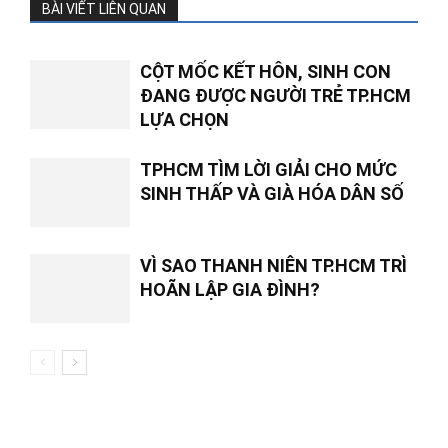
BÀI VIẾT LIÊN QUAN
CỘT MỐC KẾT HÔN, SINH CON
ĐANG ĐƯỢC NGƯỜI TRẺ TP.HCM
LỰA CHỌN
TPHCM TÌM LỜI GIẢI CHO MỨC
SINH THẤP VÀ GIÀ HÓA DÂN SỐ
VÌ SAO THANH NIÊN TP.HCM TRÌ
HOÃN LẬP GIA ĐÌNH?