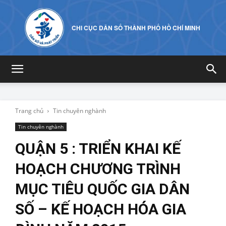
CHI CỤC DÂN SỐ THÀNH PHỐ HỒ CHÍ MINH
Trang chủ
Tin chuyên nghành
Tin chuyên nghành
QUẬN 5 : TRIỂN KHAI KẾ
HOẠCH CHƯƠNG TRÌNH
MỤC TIÊU QUỐC GIA DÂN
SỐ – KẾ HOẠCH HÓA GIA