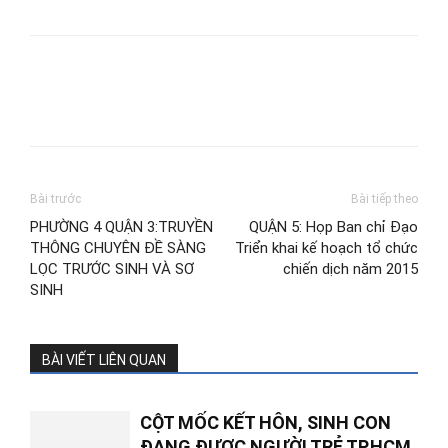
Bài trước
Bài tiếp theo
PHƯỜNG 4 QUẬN 3:TRUYỀN
QUẬN 5: Họp Ban chỉ Đạo
THÔNG CHUYÊN ĐỀ SÀNG
Triển khai kế hoạch tổ chức
LỌC TRƯỚC SINH VÀ SƠ
chiến dịch năm 2015
SINH
BÀI VIẾT LIÊN QUAN
CỘT MỐC KẾT HÔN, SINH CON
ĐANG ĐƯỢC NGƯỜI TRẺ TP.HCM