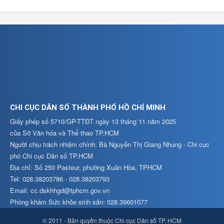
CHI CỤC DÂN SỐ THÀNH PHỐ HỒ CHÍ MINH
Giấy phép số 5710/GP-TTĐT ngày 13 tháng 11 năm 2025
của Sở Văn hóa và Thể thao TP.HCM
Người chịu trách nhiệm chính: Bà Nguyễn Thị Giang Nhung - Chi cục
phó Chi cục Dân số TP.HCM
Địa chỉ: Số 250 Pasteur, phường Xuân Hòa, TPHCM
Tel: 028.38203786 - 028.38203793
Email: cc.dskhhgd@tphcm.gov.vn
Phòng khám Sức khỏe sinh sản: 028.39601077
© 2011 - Bản quyền thuộc Chi cục Dân số TP. HCM