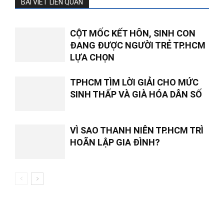
BÀI VIẾT LIÊN QUAN
CỘT MỐC KẾT HÔN, SINH CON
ĐANG ĐƯỢC NGƯỜI TRẺ TP.HCM
LỰA CHỌN
TPHCM TÌM LỜI GIẢI CHO MỨC
SINH THẤP VÀ GIÀ HÓA DÂN SỐ
VÌ SAO THANH NIÊN TP.HCM TRÌ
HOÃN LẬP GIA ĐÌNH?