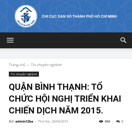
CHI CỤC DÂN SỐ THÀNH PHỐ HỒ CHÍ MINH
Trang chủ
Tin chuyên nghành
Tin chuyên nghành
QUẬN BÌNH THẠNH: TỔ
CHỨC HỘI NGHỊ TRIỂN KHAI
CHIẾN DỊCH NĂM 2015.
Bởi
admin12ba
-
Thứ Hai, 20/04/2015
494
0