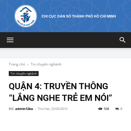
CHI CỤC DÂN SỐ THÀNH PHỐ HỒ CHÍ MINH
Trang chủ
Tin chuyên nghành
Tin chuyên nghành
QUẬN 4: TRUYỀN THÔNG
“LẮNG NGHE TRẺ EM NÓI”
Bởi
admin12ba
-
Thứ Hai, 25/05/2015
508
0