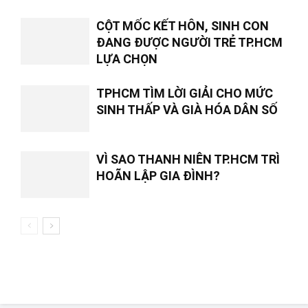
CỘT MỐC KẾT HÔN, SINH CON
ĐANG ĐƯỢC NGƯỜI TRẺ TP.HCM
LỰA CHỌN
TPHCM TÌM LỜI GIẢI CHO MỨC
SINH THẤP VÀ GIÀ HÓA DÂN SỐ
VÌ SAO THANH NIÊN TP.HCM TRÌ
HOÃN LẬP GIA ĐÌNH?