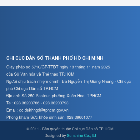
CHI CỤC DÂN SỐ THÀNH PHỐ HỒ CHÍ MINH
Giấy phép số 5710/GP-TTĐT ngày 13 tháng 11 năm 2025
của Sở Văn hóa và Thể thao TP.HCM
Người chịu trách nhiệm chính: Bà Nguyễn Thị Giang Nhung - Chi cục
phó Chi cục Dân số TP.HCM
Địa chỉ: Số 250 Pasteur, phường Xuân Hòa, TPHCM
Tel: 028.38203786 - 028.38203793
Email: cc.dskhhgd@tphcm.gov.vn
Phòng khám Sức khỏe sinh sản: 028.39601077
© 2011 - Bản quyền thuộc Chi cục Dân số TP. HCM
Designed by
Sunshine Co., ltd