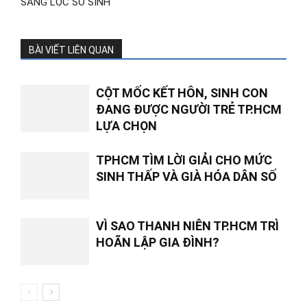
SÀNG LỌC SƠ SINH
BÀI VIẾT LIÊN QUAN
CỘT MỐC KẾT HÔN, SINH CON
ĐANG ĐƯỢC NGƯỜI TRẺ TP.HCM
LỰA CHỌN
TPHCM TÌM LỜI GIẢI CHO MỨC
SINH THẤP VÀ GIÀ HÓA DÂN SỐ
VÌ SAO THANH NIÊN TP.HCM TRÌ
HOÃN LẬP GIA ĐÌNH?