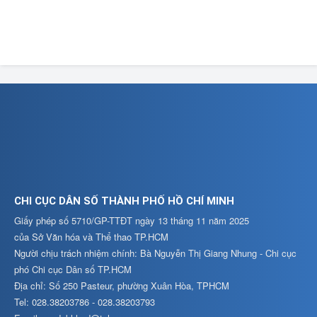
CHI CỤC DÂN SỐ THÀNH PHỐ HỒ CHÍ MINH
Giấy phép số 5710/GP-TTĐT ngày 13 tháng 11 năm 2025
của Sở Văn hóa và Thể thao TP.HCM
Người chịu trách nhiệm chính: Bà Nguyễn Thị Giang Nhung - Chi cục
phó Chi cục Dân số TP.HCM
Địa chỉ: Số 250 Pasteur, phường Xuân Hòa, TPHCM
Tel: 028.38203786 - 028.38203793