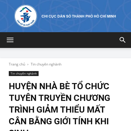
CHI CỤC DÂN SỐ THÀNH PHỐ HỒ CHÍ MINH
Trang chủ
Tin chuyên nghành
Tin chuyên nghành
HUYỆN NHÀ BÈ TỔ CHỨC
TUYÊN TRUYỀN CHƯƠNG
TRÌNH GIẢM THIỂU MẤT
CÂN BẰNG GIỚI TÍNH KHI