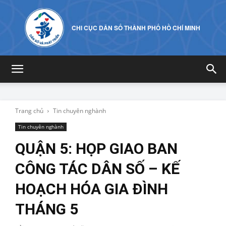
CHI CỤC DÂN SỐ THÀNH PHỐ HỒ CHÍ MINH
Trang chủ
Tin chuyên nghành
Tin chuyên nghành
QUẬN 5: HỌP GIAO BAN
CÔNG TÁC DÂN SỐ – KẾ
HOẠCH HÓA GIA ĐÌNH
THÁNG 5