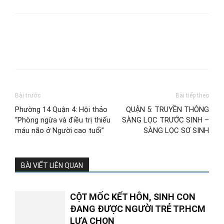
Bài trước
Bài tiếp theo
Phường 14 Quận 4: Hội thảo
QUẬN 5: TRUYỀN THÔNG
“Phòng ngừa và điều trị thiếu
SÀNG LỌC TRƯỚC SINH –
máu não ở Người cao tuổi”
SÀNG LỌC SƠ SINH
BÀI VIẾT LIÊN QUAN
CỘT MỐC KẾT HÔN, SINH CON
ĐANG ĐƯỢC NGƯỜI TRẺ TP.HCM
LỰA CHỌN