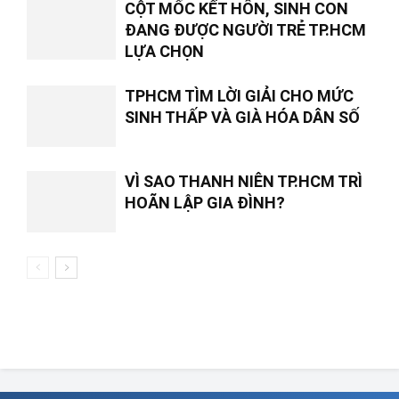
CỘT MỐC KẾT HÔN, SINH CON
ĐANG ĐƯỢC NGƯỜI TRẺ TP.HCM
LỰA CHỌN
TPHCM TÌM LỜI GIẢI CHO MỨC
SINH THẤP VÀ GIÀ HÓA DÂN SỐ
VÌ SAO THANH NIÊN TP.HCM TRÌ
HOÃN LẬP GIA ĐÌNH?