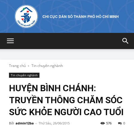
CHI CỤC DÂN SỐ THÀNH PHỐ HỒ CHÍ MINH
Trang chủ
Tin chuyên nghành
Tin chuyên nghành
HUYỆN BÌNH CHÁNH:
TRUYỀN THÔNG CHĂM SÓC
SỨC KHỎE NGƯỜI CAO TUỔI
Bởi
admin12ba
-
Thứ Sáu, 26/06/2015
576
0