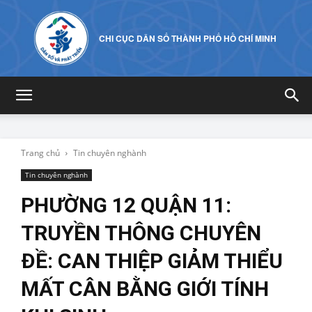
CHI CỤC DÂN SỐ THÀNH PHỐ HỒ CHÍ MINH
Trang chủ
Tin chuyên nghành
Tin chuyên nghành
PHƯỜNG 12 QUẬN 11:
TRUYỀN THÔNG CHUYÊN
ĐỀ: CAN THIỆP GIẢM THIỂU
MẤT CÂN BẰNG GIỚI TÍNH