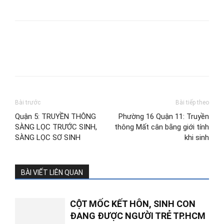
Bài trước
Bài tiếp theo
Quận 5: TRUYỀN THÔNG
Phường 16 Quận 11: Truyền
SÀNG LỌC TRƯỚC SINH,
thông Mất cân bằng giới tính
SÀNG LỌC SƠ SINH
khi sinh
BÀI VIẾT LIÊN QUAN
CỘT MỐC KẾT HÔN, SINH CON
ĐANG ĐƯỢC NGƯỜI TRẺ TP.HCM