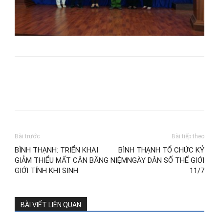
Bài trước
Bài tiếp theo
BÌNH THẠNH: TRIỂN KHAI
BÌNH THẠNH TỔ CHỨC KỶ
GIẢM THIỂU MẤT CÂN BẰNG
NIỆMNGÀY DÂN SỐ THẾ GIỚI
GIỚI TÍNH KHI SINH
11/7
BÀI VIẾT LIÊN QUAN