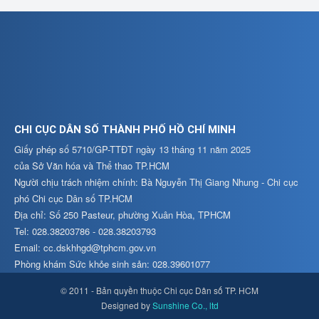
CHI CỤC DÂN SỐ THÀNH PHỐ HỒ CHÍ MINH
Giấy phép số 5710/GP-TTĐT ngày 13 tháng 11 năm 2025
của Sở Văn hóa và Thể thao TP.HCM
Người chịu trách nhiệm chính: Bà Nguyễn Thị Giang Nhung - Chi cục
phó Chi cục Dân số TP.HCM
Địa chỉ: Số 250 Pasteur, phường Xuân Hòa, TPHCM
Tel: 028.38203786 - 028.38203793
Email: cc.dskhhgd@tphcm.gov.vn
Phòng khám Sức khỏe sinh sản: 028.39601077
© 2011 - Bản quyền thuộc Chi cục Dân số TP. HCM
Designed by
Sunshine Co., ltd