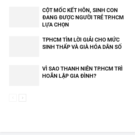
CỘT MỐC KẾT HÔN, SINH CON
ĐANG ĐƯỢC NGƯỜI TRẺ TP.HCM
LỰA CHỌN
TPHCM TÌM LỜI GIẢI CHO MỨC
SINH THẤP VÀ GIÀ HÓA DÂN SỐ
VÌ SAO THANH NIÊN TP.HCM TRÌ
HOÃN LẬP GIA ĐÌNH?