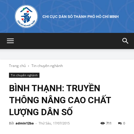
CHI CỤC DÂN SỐ THÀNH PHỐ HỒ CHÍ MINH
Trang chủ
Tin chuyên nghành
Tin chuyên nghành
BÌNH THẠNH: TRUYỀN
THÔNG NÂNG CAO CHẤT
LƯỢNG DÂN SỐ
Bởi
admin12ba
-
Thứ Sáu, 17/07/2015
711
0