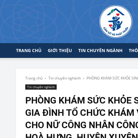
TRANG CHỦ
GIỚI THIỆU
TIN CHUYÊN NGÀNH
THÔ
Trang chủ
Tin chuyên nghành
PHÒNG KHÁM SỨC KHỎE SINH 
Tin chuyên nghành
PHÒNG KHÁM SỨC KHỎE S
GIA ĐÌNH TỔ CHỨC KHÁM 
CHO NỮ CÔNG NHÂN CÔNG 
HOÀ HƯNG, HUYỆN XUYÊN M