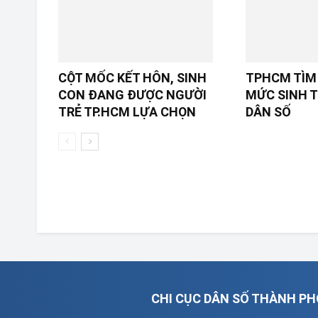
CỘT MỐC KẾT HÔN, SINH
TPHCM TÌM 
CON ĐANG ĐƯỢC NGƯỜI
MỨC SINH T
TRẺ TP.HCM LỰA CHỌN
DÂN SỐ
CHI CỤC DÂN SỐ THÀNH PH