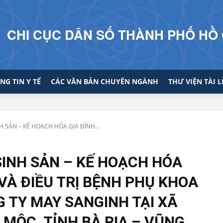
CHI CỤC DÂN SỐ THÀNH PHỐ HỒ 
NG TIN Y TẾ
CÁC VĂN BẢN CHUYÊN NGÀNH
THƯ VIỆN TÀI L
SẢN – KẾ HOẠCH HÓA GIA ĐÌNH...
INH SẢN – KẾ HOẠCH HÓA
VÀ ĐIỀU TRỊ BỆNH PHỤ KHOA
TY MAY SANGINH TẠI XÃ
ỘC, TỈNH BÀ RỊA – VŨNG