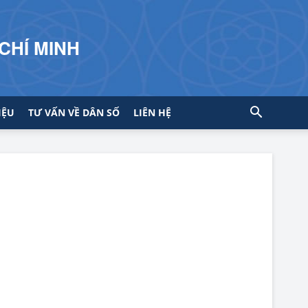
CHÍ MINH
IỆU
TƯ VẤN VỀ DÂN SỐ
LIÊN HỆ