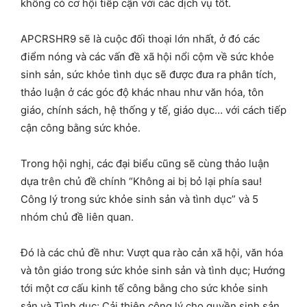
không có cơ hội tiếp cận với các dịch vụ tốt.
APCRSHR9 sẽ là cuộc đối thoại lớn nhất, ở đó các
điểm nóng và các vấn đề xã hội nổi cộm về sức khỏe
sinh sản, sức khỏe tình dục sẽ được đưa ra phân tích,
thảo luận ở các góc độ khác nhau như văn hóa, tôn
giáo, chính sách, hệ thống y tế, giáo dục… với cách tiếp
cận công bằng sức khỏe.
Trong hội nghị, các đại biểu cũng sẽ cùng thảo luận
dựa trên chủ đề chính “Không ai bị bỏ lại phía sau!
Công lý trong sức khỏe sinh sản và tình dục” và 5
nhóm chủ đề liên quan.
Đó là các chủ đề như: Vượt qua rào cản xã hội, văn hóa
và tôn giáo trong sức khỏe sinh sản và tình dục; Hướng
tới một cơ cấu kinh tế công bằng cho sức khỏe sinh
sản và Tình dục; Cải thiện công lý cho quyền sinh sản