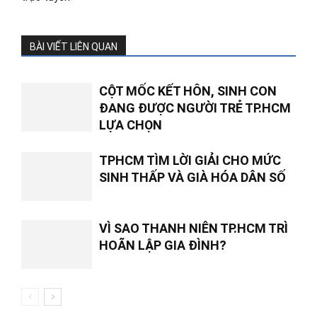
BÀI VIẾT LIÊN QUAN
CỘT MỐC KẾT HÔN, SINH CON
ĐANG ĐƯỢC NGƯỜI TRẺ TP.HCM
LỰA CHỌN
TPHCM TÌM LỜI GIẢI CHO MỨC
SINH THẤP VÀ GIÀ HÓA DÂN SỐ
VÌ SAO THANH NIÊN TP.HCM TRÌ
HOÃN LẬP GIA ĐÌNH?