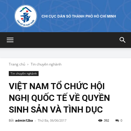
CHI CỤC DÂN SỐ THÀNH PHỐ HỒ CHÍ MINH
Trang chủ
Tin chuyên nghành
Tin chuyên nghành
VIỆT NAM TỔ CHỨC HỘI
NGHỊ QUỐC TẾ VỀ QUYỀN
SINH SẢN VÀ TÌNH DỤC
Bởi
admin12ba
-
Thứ Ba, 06/06/2017
392
0