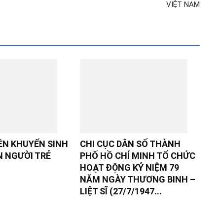
VIỆT NAM
ỀN KHUYẾN SINH
CHI CỤC DÂN SỐ THÀNH
N NGƯỜI TRẺ
PHỐ HỒ CHÍ MINH TỔ CHỨC
HOẠT ĐỘNG KỶ NIỆM 79
NĂM NGÀY THƯƠNG BINH –
LIỆT SĨ (27/7/1947...