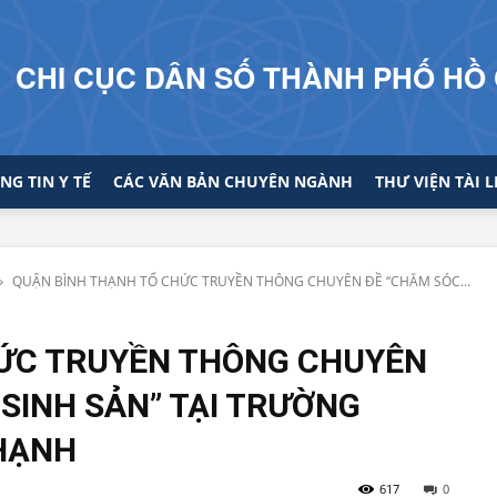
CHI CỤC DÂN SỐ THÀNH PHỐ HỒ 
NG TIN Y TẾ
CÁC VĂN BẢN CHUYÊN NGÀNH
THƯ VIỆN TÀI L
QUẬN BÌNH THẠNH TỔ CHỨC TRUYỀN THÔNG CHUYÊN ĐỀ “CHĂM SÓC...
HỨC TRUYỀN THÔNG CHUYÊN
SINH SẢN” TẠI TRƯỜNG
HẠNH
617
0