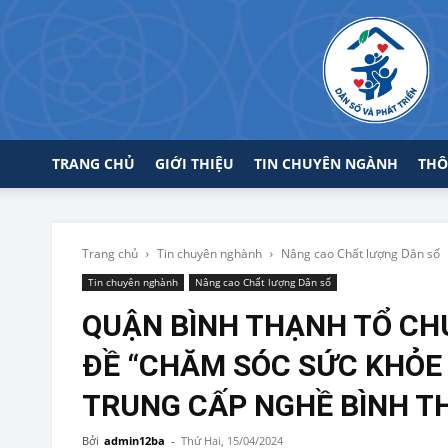
TRANG CHỦ
GIỚI THIỆU
TIN CHUYÊN NGÀNH
THÔ
Trang chủ
Tin chuyên nghành
Nâng cao Chất lượng Dân số
Tin chuyên nghành
Nâng cao Chất lượng Dân số
QUẬN BÌNH THẠNH TỔ C
ĐỀ “CHĂM SÓC SỨC KHỎE 
TRUNG CẤP NGHỀ BÌNH T
Bởi
admin12ba
-
Thứ Hai, 15/04/2024