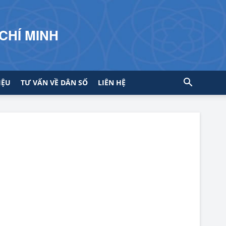
CHÍ MINH
IỆU
TƯ VẤN VỀ DÂN SỐ
LIÊN HỆ