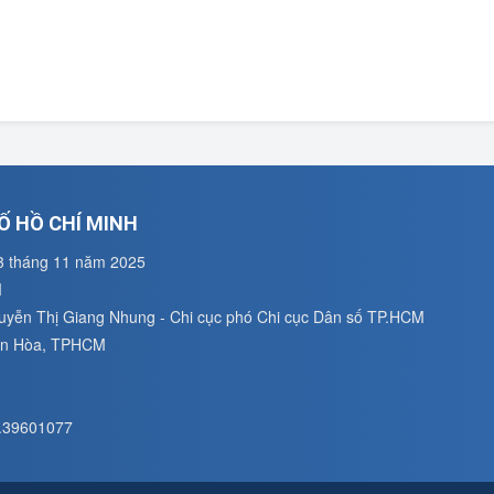
Ố HỒ CHÍ MINH
3 tháng 11 năm 2025
M
guyễn Thị Giang Nhung - Chi cục phó Chi cục Dân số TP.HCM
uân Hòa, TPHCM
8.39601077