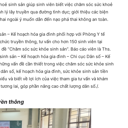
hoẻ sinh sản giúp sinh viên biết việc chăm sóc sức khoẻ
 lý lây truyền qua đường tình dục; giới thiệu các biện
thai ngoài ý muốn dẫn đến nạo phá thai không an toàn.
sản – Kế hoạch hóa gia đình phối hợp với Phòng Y tế
hức truyền thông, tư vấn cho hơn 150 sinh viên tại
đề “Chăm sóc sức khỏe sinh sản”. Báo cáo viên là Ths.
 sinh sản – Kế hoạch hóa gia đình – Chi cục Dân số – Kế
những vấn đề cần thiết trong việc chăm sóc sức khỏe sinh
 dân số, kế hoạch hóa gia đình, sức khỏe sinh sản tiền
ểu và biết về lợi ích của việc tham gia tư vấn và khám
 tương lai, góp phần nâng cao chất lượng dân số./.
yền thông