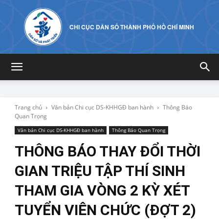
CHI CỤC DÂN SỐ THÀNH PHỐ HỒ CHÍ MINH
Trang chủ
Văn bản Chi cục DS-KHHGĐ ban hành
Thông Báo
Quan Trọng
Văn bản Chi cục DS-KHHGĐ ban hành
Thông Báo Quan Trọng
THÔNG BÁO THAY ĐỔI THỜI
GIAN TRIỆU TẬP THÍ SINH
THAM GIA VÒNG 2 KỲ XÉT
TUYỂN VIÊN CHỨC (ĐỢT 2)