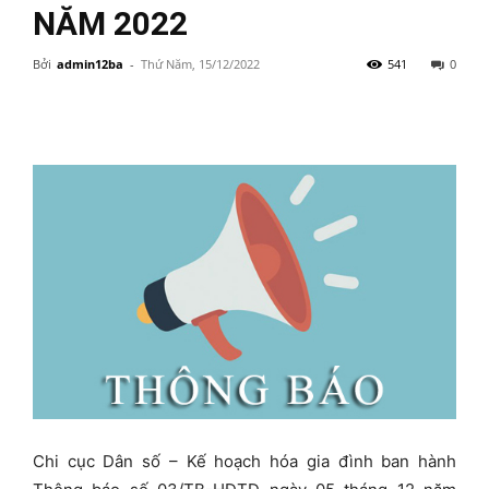
NĂM 2022
Bởi
admin12ba
-
Thứ Năm, 15/12/2022
541
0
Chi cục Dân số – Kế hoạch hóa gia đình ban hành