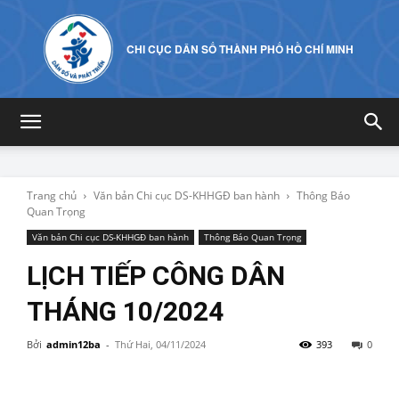
CHI CỤC DÂN SỐ THÀNH PHỐ HỒ CHÍ MINH
Trang chủ
Văn bản Chi cục DS-KHHGĐ ban hành
Thông Báo
Quan Trọng
Văn bản Chi cục DS-KHHGĐ ban hành
Thông Báo Quan Trọng
LỊCH TIẾP CÔNG DÂN
THÁNG 10/2024
Bởi
admin12ba
-
Thứ Hai, 04/11/2024
393
0