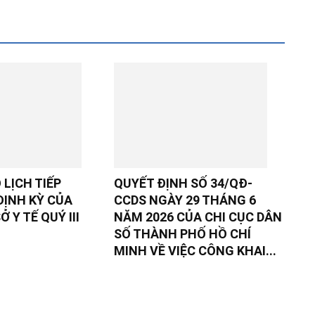
LỊCH TIẾP
QUYẾT ĐỊNH SỐ 34/QĐ-
ĐỊNH KỲ CỦA
CCDS NGÀY 29 THÁNG 6
 Y TẾ QUÝ III
NĂM 2026 CỦA CHI CỤC DÂN
SỐ THÀNH PHỐ HỒ CHÍ
MINH VỀ VIỆC CÔNG KHAI...