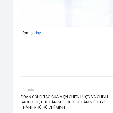
kèm
tại đây.
Bài trước
ĐOÀN CÔNG TÁC CỦA VIỆN CHIẾN LƯỢC VÀ CHÍNH
SÁCH Y TẾ, CỤC DÂN SỐ – BỘ Y TẾ LÀM VIỆC TẠI
THÀNH PHỐ HỒ CHÍ MINH