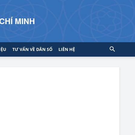
CHÍ MINH
IỆU
TƯ VẤN VỀ DÂN SỐ
LIÊN HỆ