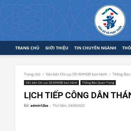
TRANG CHỦ
GIỚI THIỆU
TIN CHUYÊN NGÀNH
THÔ
Trang chủ
Văn bản Chi cục DS-KHHGĐ ban hành
Thông Báo
Văn bản Chi cục DS-KHHGĐ ban hành
Thông Báo Quan Trọng
LỊCH TIẾP CÔNG DÂN THÁ
Bởi
admin12ba
-
Thứ Năm, 04/09/2025