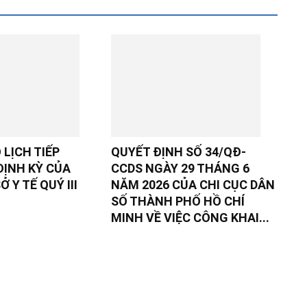
LỊCH TIẾP
QUYẾT ĐỊNH SỐ 34/QĐ-
ĐỊNH KỲ CỦA
CCDS NGÀY 29 THÁNG 6
 Y TẾ QUÝ III
NĂM 2026 CỦA CHI CỤC DÂN
SỐ THÀNH PHỐ HỒ CHÍ
MINH VỀ VIỆC CÔNG KHAI...