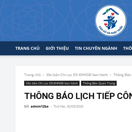
TRANG CHỦ
GIỚI THIỆU
TIN CHUYÊN NGÀNH
THÔ
Trang chủ
Văn bản Chi cục DS-KHHGĐ ban hành
Thông Báo
Văn bản Chi cục DS-KHHGĐ ban hành
Thông Báo Quan Trọng
THÔNG BÁO LỊCH TIẾP CÔ
Bởi
admin12ba
-
Thứ Hai, 02/03/2026