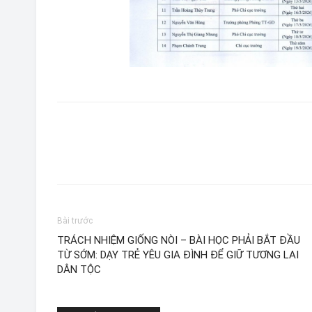
Bài trước
TRÁCH NHIỆM GIỐNG NÒI – BÀI HỌC PHẢI BẮT ĐẦU
TỪ SỚM: DẠY TRẺ YÊU GIA ĐÌNH ĐỂ GIỮ TƯƠNG LAI
DÂN TỘC