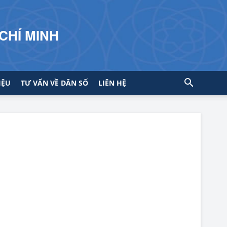
CHÍ MINH
IỆU
TƯ VẤN VỀ DÂN SỐ
LIÊN HỆ