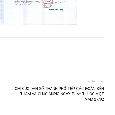
Bài tiếp theo
CHI CỤC DÂN SỐ THÀNH PHỐ TIẾP CÁC ĐOÀN ĐẾN
THĂM VÀ CHÚC MỪNG NGÀY THẦY THUỐC VIỆT
NAM 27/02