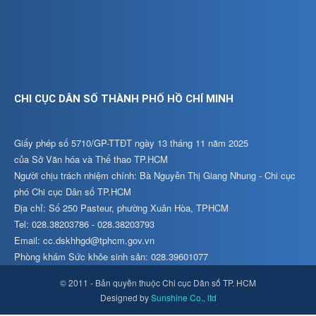
CHI CỤC DÂN SỐ THÀNH PHỐ HỒ CHÍ MINH
Giấy phép số 5710/GP-TTĐT ngày 13 tháng 11 năm 2025
của Sở Văn hóa và Thể thao TP.HCM
Người chịu trách nhiệm chính: Bà Nguyễn Thị Giang Nhung - Chi cục
phó Chi cục Dân số TP.HCM
Địa chỉ: Số 250 Pasteur, phường Xuân Hòa, TPHCM
Tel: 028.38203786 - 028.38203793
Email: cc.dskhhgd@tphcm.gov.vn
Phòng khám Sức khỏe sinh sản: 028.39601077
© 2011 - Bản quyền thuộc Chi cục Dân số TP. HCM
Designed by
Sunshine Co., ltd