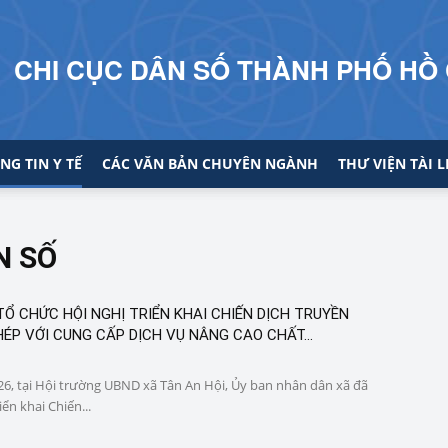
CHI CỤC DÂN SỐ THÀNH PHỐ HỒ 
NG TIN Y TẾ
CÁC VĂN BẢN CHUYÊN NGÀNH
THƯ VIỆN TÀI L
N SỐ
TỔ CHỨC HỘI NGHỊ TRIỂN KHAI CHIẾN DỊCH TRUYỀN
P VỚI CUNG CẤP DỊCH VỤ NÂNG CAO CHẤT...
6, tại Hội trường UBND xã Tân An Hội, Ủy ban nhân dân xã đã
iển khai Chiến...