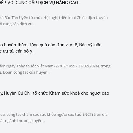
P VỚI CUNG CẤP DỊCH VỤ NÂNG CAO...
ã Bắc Tân Uyên tổ chức Hội nghị triển khai Chiến dịch truyền
 cung cấp dịch vụ...
o huyện thăm, tặng quà các đơn vị y tế, Bác sỹ luân
 ưu tú, cán bộ y...
ăm Ngày Thầy thuốc Việt Nam (27/02/1955 - 27/02/2024), trong
, Đoàn công tác của huyện...
y, Huyện Củ Chi: tổ chức Khám sức khoẻ cho người cao
a, công tác chăm sóc sức khỏe người cao tuổi (NCT) trên địa
các ngành thường xuyên...