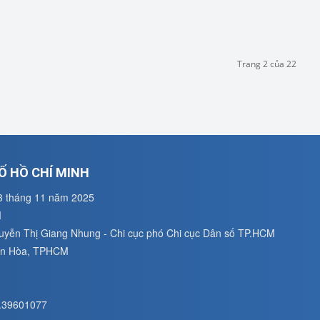
Trang 2 của 22
Ố HỒ CHÍ MINH
3 tháng 11 năm 2025
M
guyễn Thị Giang Nhung - Chi cục phó Chi cục Dân số TP.HCM
uân Hòa, TPHCM
8.39601077