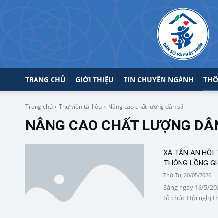
TRANG CHỦ
GIỚI THIỆU
TIN CHUYÊN NGÀNH
THÔ
Trang chủ
Thư viện tài liệu
Nâng cao chất lượng dân số
NÂNG CAO CHẤT LƯỢNG DÂ
XÃ TÂN AN HỘI 
THÔNG LỒNG GHÉ
Thứ Tư, 20/05/2026
Sáng ngày 16/5/202
tổ chức Hội nghị tr