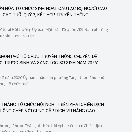
 HÒA TỔ CHỨC SINH HOẠT CÂU LẠC BỘ NGƯỜI CAO
I CAO TUỔI QUÝ 2, KẾT HỢP TRUYỀN THÔNG...
6, tại Hội trường Ủy ban Mặt trận Tổ quốc Việt Nam phường
́c sinh hoạt câu lạc...
HƠN PHÚ TỔ CHỨC TRUYỀN THÔNG CHUYÊN ĐỀ:
 TRƯỚC SINH VÀ SÀNG LỌC SƠ SINH NĂM 2026”.
ng 5 năm 2026 Ủy ban nhân dân phường Tăng Nhơn Phú phối
ng tổ chức buổi...
THẮNG TỔ CHỨC HỘI NGHỊ TRIỂN KHAI CHIẾN DỊCH
LỒNG GHÉP VỚI CUNG CẤP DỊCH VỤ NÂNG CAO...
hường Phước Thắng tổ chức Hội nghị triển khai Chiến dịch
ghép với cung cấp dịch vụ nâng...