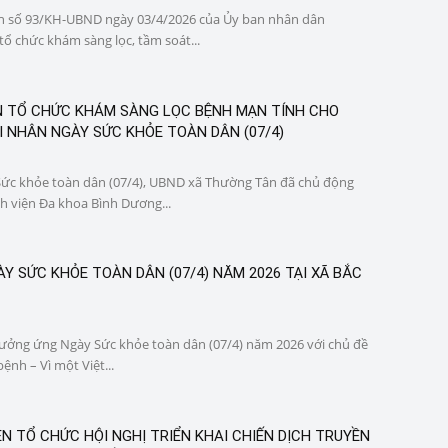
h số 93/KH-UBND ngày 03/4/2026 của Ủy ban nhân dân
tổ chức khám sàng lọc, tầm soát...
 TỔ CHỨC KHÁM SÀNG LỌC BỆNH MẠN TÍNH CHO
I NHÂN NGÀY SỨC KHỎE TOÀN DÂN (07/4)
c khỏe toàn dân (07/4), UBND xã Thường Tân đã chủ động
h viện Đa khoa Bình Dương...
Y SỨC KHỎE TOÀN DÂN (07/4) NĂM 2026 TẠI XÃ BẮC
ưởng ứng Ngày Sức khỏe toàn dân (07/4) năm 2026 với chủ đề
nh – Vì một Việt...
N TỔ CHỨC HỘI NGHỊ TRIỂN KHAI CHIẾN DỊCH TRUYỀN