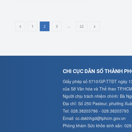
...
1
2
3
22
CHI CỤC DÂN SỐ THÀNH PH
Giấy phép số 5710/GP-TTĐT ngày 1
của Sở Văn hóa và Thể thao TP.HC
Người chịu trách nhiệm chính: Bà N
Địa chỉ: Số 250 Pasteur, phường X
Tel: 028.38203786 - 028.38203793
Email: cc.dskhhgd@tphcm.gov.vn
Phòng khám Sức khỏe sinh sản: 02