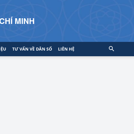
CHÍ MINH
IỆU
TƯ VẤN VỀ DÂN SỐ
LIÊN HỆ