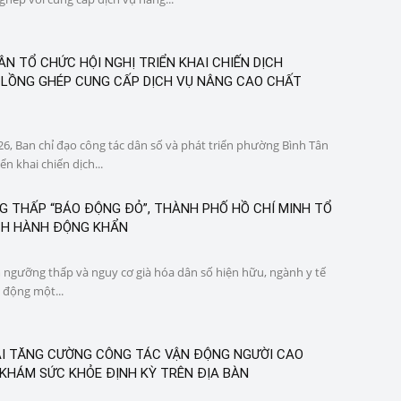
N TỔ CHỨC HỘI NGHỊ TRIỂN KHAI CHIẾN DỊCH
LỒNG GHÉP CUNG CẤP DỊCH VỤ NÂNG CAO CHẤT
6, Ban chỉ đạo công tác dân số và phát triển phường Bình Tân
ển khai chiến dịch...
G THẤP “BÁO ĐỘNG ĐỎ”, THÀNH PHỐ HỒ CHÍ MINH TỔ
CH HÀNH ĐỘNG KHẨN
 ngưỡng thấp và nguy cơ già hóa dân số hiện hữu, ngành y tế
 động một...
I TĂNG CƯỜNG CÔNG TÁC VẬN ĐỘNG NGƯỜI CAO
 KHÁM SỨC KHỎE ĐỊNH KỲ TRÊN ĐỊA BÀN