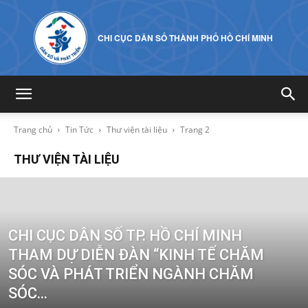
CHI CỤC DÂN SỐ THÀNH PHỐ HỒ CHÍ MINH
Trang chủ
Tin Tức
Thư viện tài liệu
Trang 2
THƯ VIỆN TÀI LIỆU
CHI CỤC DÂN SỐ TP. HỒ CHÍ MINH
THAM DỰ DIỄN ĐÀN “KINH TẾ CHĂM
SÓC VÀ PHÁT TRIỂN NGÀNH CHĂM
SÓC...