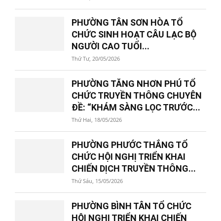
PHƯỜNG TÂN SƠN HÒA TỔ
CHỨC SINH HOẠT CÂU LẠC BỘ
NGƯỜI CAO TUỔI...
Thứ Tư, 20/05/2026
PHƯỜNG TĂNG NHƠN PHÚ TỔ
CHỨC TRUYỀN THÔNG CHUYÊN
ĐỀ: “KHÁM SÀNG LỌC TRƯỚC...
Thứ Hai, 18/05/2026
PHƯỜNG PHƯỚC THẮNG TỔ
CHỨC HỘI NGHỊ TRIỂN KHAI
CHIẾN DỊCH TRUYỀN THÔNG...
Thứ Sáu, 15/05/2026
PHƯỜNG BÌNH TÂN TỔ CHỨC
HỘI NGHỊ TRIỂN KHAI CHIẾN