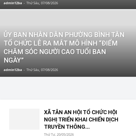
admin12ba
-
Thứ Sáu, 07/08/2026
ỦY BAN NHÂN DÂN PHƯỜNG BÌNH TÂN
TỔ CHỨC LỄ RA MẮT MÔ HÌNH “ĐIỂM
CHĂM SÓC NGƯỜI CAO TUỔI BAN
NGÀY”
admin12ba
-
Thứ Sáu, 07/08/2026
XÃ TÂN AN HỘI TỔ CHỨC HỘI
NGHỊ TRIỂN KHAI CHIẾN DỊCH
TRUYỀN THÔNG...
Thứ Tư, 20/05/2026