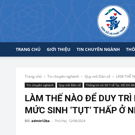
TRANG CHỦ
GIỚI THIỆU
TIN CHUYÊN NGÀNH
THÔ
Trang chủ
Tin chuyên nghành
Quy mô Dân số
LÀM THẾ N
Tin chuyên nghành
Quy mô Dân số
Thông tin từ Sở Y tế Tp. Hố Chì M
LÀM THẾ NÀO ĐỂ DUY TRÌ
MỨC SINH ‘TỤT’ THẤP Ở N
Bởi
admin12ba
-
Thứ Hai, 12/08/2024