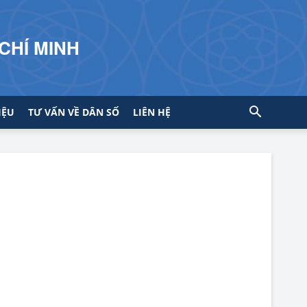
CHÍ MINH
IỆU
TƯ VẤN VỀ DÂN SỐ
LIÊN HỆ