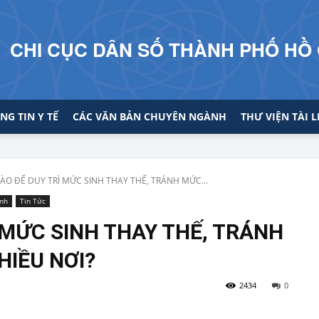
CHI CỤC DÂN SỐ THÀNH PHỐ HỒ 
NG TIN Y TẾ
CÁC VĂN BẢN CHUYÊN NGÀNH
THƯ VIỆN TÀI L
ÀO ĐỂ DUY TRÌ MỨC SINH THAY THẾ, TRÁNH MỨC...
inh
Tin Tức
 MỨC SINH THAY THẾ, TRÁNH
HIỀU NƠI?
2434
0