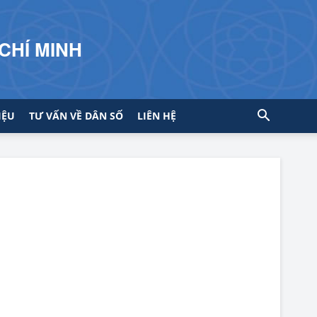
CHÍ MINH
IỆU
TƯ VẤN VỀ DÂN SỐ
LIÊN HỆ