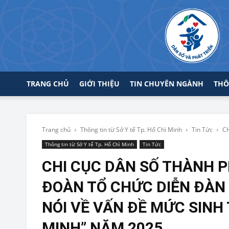
TRANG CHỦ
GIỚI THIỆU
TIN CHUYÊN NGÀNH
THÔ
Trang chủ
Thông tin từ Sở Y tế Tp. Hố Chì Minh
Tin Tức
C
Thông tin từ Sở Y tế Tp. Hố Chì Minh
Tin Tức
CHI CỤC DÂN SỐ THÀNH P
ĐOÀN TỔ CHỨC DIỄN ĐÀN
NÓI VỀ VẤN ĐỀ MỨC SINH
MINH” NĂM 2025