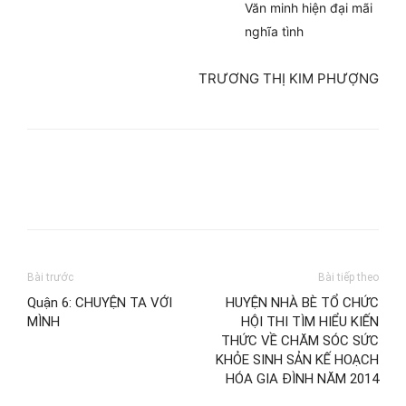
Văn minh hiện đại mãi
nghĩa tình
TRƯƠNG THỊ KIM PHƯỢNG
Bài trước
Bài tiếp theo
Quận 6: CHUYỆN TA VỚI
HUYỆN NHÀ BÈ TỔ CHỨC
MÌNH
HỘI THI TÌM HIỂU KIẾN
THỨC VỀ CHĂM SÓC SỨC
KHỎE SINH SẢN KẾ HOẠCH
HÓA GIA ĐÌNH NĂM 2014