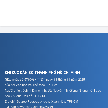
CHI CỤC DÂN SỐ THÀNH PHỐ HỒ CHÍ MINH
Giấy phép số 5710/GP-TTĐT ngày 13 tháng 11 năm 2025
của Sở Văn hóa và Thể thao TP.HCM
Người chịu trách nhiệm chính: Bà Nguyễn Thị Giang Nhung - Chi cục
phó Chi cục Dân số TP.HCM
Địa chỉ: Số 250 Pasteur, phường Xuân Hòa, TPHCM
Tel: 028.38203786 - 028.38203793