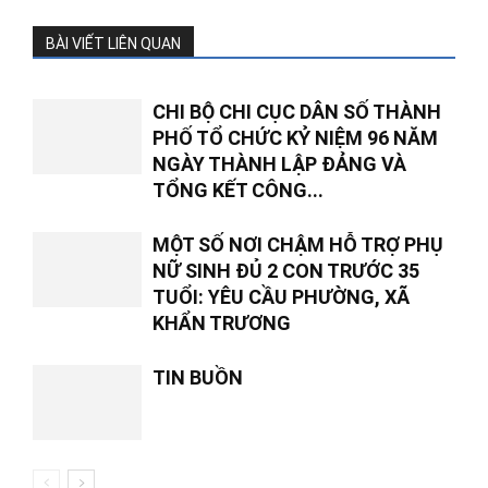
BÀI VIẾT LIÊN QUAN
CHI BỘ CHI CỤC DÂN SỐ THÀNH
PHỐ TỔ CHỨC KỶ NIỆM 96 NĂM
NGÀY THÀNH LẬP ĐẢNG VÀ
TỔNG KẾT CÔNG...
MỘT SỐ NƠI CHẬM HỖ TRỢ PHỤ
NỮ SINH ĐỦ 2 CON TRƯỚC 35
TUỔI: YÊU CẦU PHƯỜNG, XÃ
KHẨN TRƯƠNG
TIN BUỒN