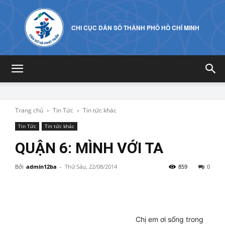
CHI CỤC DÂN SỐ THÀNH PHỐ HỒ CHÍ MINH
Trang chủ
Tin Tức
Tin tức khác
Tin Tức
Tin tức khác
QUẬN 6: MÌNH VỚI TA
Bởi
admin12ba
-
Thứ Sáu, 22/08/2014
859
0
Chị em ơi sống trong