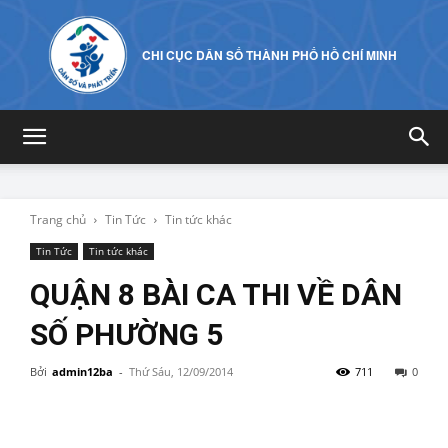
CHI CỤC DÂN SỐ THÀNH PHỐ HỒ CHÍ MINH
Trang chủ
Tin Tức
Tin tức khác
Tin Tức
Tin tức khác
QUẬN 8 BÀI CA THI VỀ DÂN
SỐ PHƯỜNG 5
Bởi
admin12ba
-
Thứ Sáu, 12/09/2014
711
0