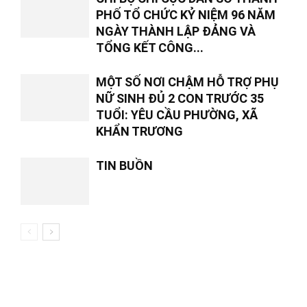
PHỐ TỔ CHỨC KỶ NIỆM 96 NĂM
NGÀY THÀNH LẬP ĐẢNG VÀ
TỔNG KẾT CÔNG...
MỘT SỐ NƠI CHẬM HỖ TRỢ PHỤ
NỮ SINH ĐỦ 2 CON TRƯỚC 35
TUỔI: YÊU CẦU PHƯỜNG, XÃ
KHẨN TRƯƠNG
TIN BUỒN