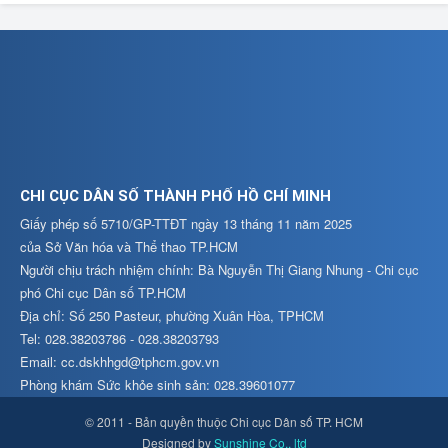
CHI CỤC DÂN SỐ THÀNH PHỐ HỒ CHÍ MINH
Giấy phép số 5710/GP-TTĐT ngày 13 tháng 11 năm 2025
của Sở Văn hóa và Thể thao TP.HCM
Người chịu trách nhiệm chính: Bà Nguyễn Thị Giang Nhung - Chi cục
phó Chi cục Dân số TP.HCM
Địa chỉ: Số 250 Pasteur, phường Xuân Hòa, TPHCM
Tel: 028.38203786 - 028.38203793
Email: cc.dskhhgd@tphcm.gov.vn
Phòng khám Sức khỏe sinh sản: 028.39601077
© 2011 - Bản quyền thuộc Chi cục Dân số TP. HCM
Designed by
Sunshine Co., ltd