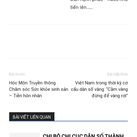
tiến lên…..
Bài trước
Bài tiếp theo
Hóc Môn Truyền thông
Việt Nam trong thời kỳ cơ
Chăm sóc Sức khỏe sinh sản
cấu dân số vàng: “Cầm vàng
– Tiền hôn nhân
đừng để vàng rơi”
BÀI VIẾT LIÊN QUAN
CHI BỘ CHI CỤC DÂN SỐ THÀNH