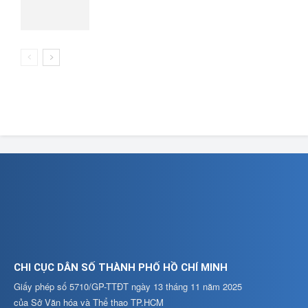
CHI CỤC DÂN SỐ THÀNH PHỐ HỒ CHÍ MINH
Giấy phép số 5710/GP-TTĐT ngày 13 tháng 11 năm 2025
của Sở Văn hóa và Thể thao TP.HCM