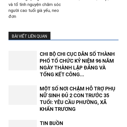
và tổ tình nguyện chăm sóc
người cao tuổi già yếu, neo
đơn
BÀI VIẾT LIÊN QUAN
CHI BỘ CHI CỤC DÂN SỐ THÀNH
PHỐ TỔ CHỨC KỶ NIỆM 96 NĂM
NGÀY THÀNH LẬP ĐẢNG VÀ
TỔNG KẾT CÔNG...
MỘT SỐ NƠI CHẬM HỖ TRỢ PHỤ
NỮ SINH ĐỦ 2 CON TRƯỚC 35
TUỔI: YÊU CẦU PHƯỜNG, XÃ
KHẨN TRƯƠNG
TIN BUỒN