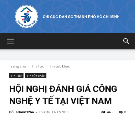
CHI CỤC DÂN SỐ THÀNH PHỐ HỒ CHÍ MINH
Trang chủ
Tin Tức
Tin tức khác
Tin Tức
Tin tức khác
HỘI NGHỊ ĐÁNH GIÁ CÔNG
NGHỆ Y TẾ TẠI VIỆT NAM
Bởi
admin12ba
-
Thứ Ba, 11/12/2018
445
0