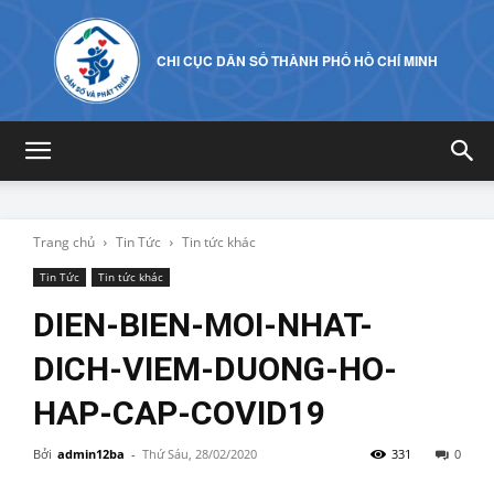
CHI CỤC DÂN SỐ THÀNH PHỐ HỒ CHÍ MINH
Trang chủ
Tin Tức
Tin tức khác
Tin Tức
Tin tức khác
DIEN-BIEN-MOI-NHAT-
DICH-VIEM-DUONG-HO-
HAP-CAP-COVID19
Bởi
admin12ba
-
Thứ Sáu, 28/02/2020
331
0