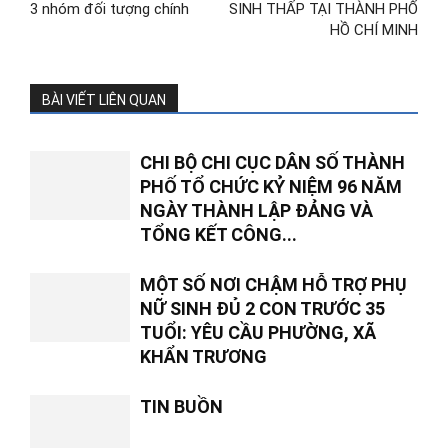
3 nhóm đối tượng chính
SINH THẤP TẠI THÀNH PHỐ
HỒ CHÍ MINH
BÀI VIẾT LIÊN QUAN
CHI BỘ CHI CỤC DÂN SỐ THÀNH
PHỐ TỔ CHỨC KỶ NIỆM 96 NĂM
NGÀY THÀNH LẬP ĐẢNG VÀ
TỔNG KẾT CÔNG...
MỘT SỐ NƠI CHẬM HỖ TRỢ PHỤ
NỮ SINH ĐỦ 2 CON TRƯỚC 35
TUỔI: YÊU CẦU PHƯỜNG, XÃ
KHẨN TRƯƠNG
TIN BUỒN