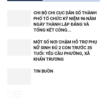
CHI BỘ CHI CỤC DÂN SỐ THÀNH
PHỐ TỔ CHỨC KỶ NIỆM 96 NĂM
NGÀY THÀNH LẬP ĐẢNG VÀ
TỔNG KẾT CÔNG...
MỘT SỐ NƠI CHẬM HỖ TRỢ PHỤ
NỮ SINH ĐỦ 2 CON TRƯỚC 35
TUỔI: YÊU CẦU PHƯỜNG, XÃ
KHẨN TRƯƠNG
TIN BUỒN