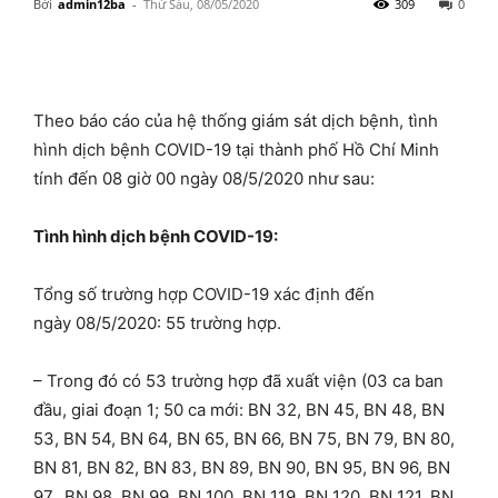
Bởi
admin12ba
-
Thứ Sáu, 08/05/2020
309
0
Theo báo cáo của hệ thống giám sát dịch bệnh, tình
hình dịch bệnh COVID-19 tại thành phố Hồ Chí Minh
tính đến 08 giờ 00 ngày 08/5/2020 như sau:
Tình hình dịch bệnh COVID-19:
Tổng số trường hợp COVID-19 xác định đến
ngày 08/5/2020: 55 trường hợp.
– Trong đó có 53 trường hợp đã xuất viện (03 ca ban
đầu, giai đoạn 1; 50 ca mới: BN 32, BN 45, BN 48, BN
53, BN 54, BN 64, BN 65, BN 66, BN 75, BN 79, BN 80,
BN 81, BN 82, BN 83, BN 89, BN 90, BN 95, BN 96, BN
97, BN 98, BN 99, BN 100, BN 119, BN 120, BN 121, BN