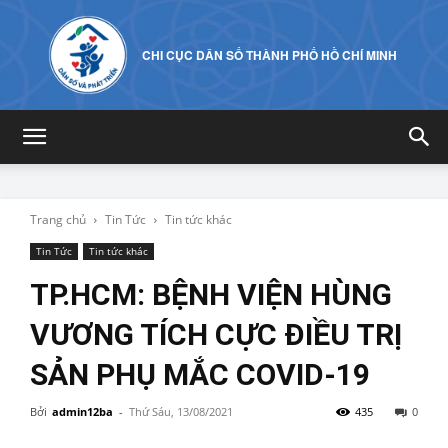
CHI CỤC DÂN SỐ THÀNH PHỐ HỒ CHÍ MINH
Trang chủ
Tin Tức
Tin tức khác
Tin Tức
Tin tức khác
TP.HCM: BỆNH VIỆN HÙNG
VƯƠNG TÍCH CỰC ĐIỀU TRỊ
SẢN PHỤ MẮC COVID-19
Bởi
admin12ba
-
Thứ Sáu, 13/08/2021
435
0