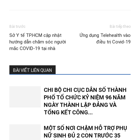
Bài trước
Bài tiếp theo
Sở Y tế TP.HCM cập nhật
Ứng dụng Telehealth vào
hướng dẫn chăm sóc người
điều trị Covid-19
mắc COVID-19 tại nhà
BÀI VIẾT LIÊN QUAN
CHI BỘ CHI CỤC DÂN SỐ THÀNH
PHỐ TỔ CHỨC KỶ NIỆM 96 NĂM
NGÀY THÀNH LẬP ĐẢNG VÀ
TỔNG KẾT CÔNG...
MỘT SỐ NƠI CHẬM HỖ TRỢ PHỤ
NỮ SINH ĐỦ 2 CON TRƯỚC 35