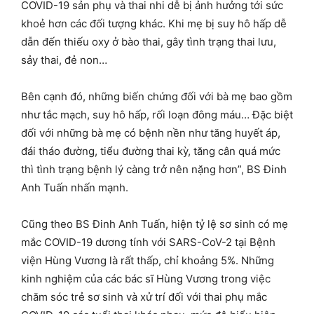
COVID-19 sản phụ và thai nhi dễ bị ảnh hưởng tới sức
khoẻ hơn các đối tượng khác. Khi mẹ bị suy hô hấp dễ
dẫn đến thiếu oxy ở bào thai, gây tình trạng thai lưu,
sảy thai, đẻ non…
Bên cạnh đó, những biến chứng đối với bà mẹ bao gồm
như tắc mạch, suy hô hấp, rối loạn đông máu… Đặc biệt
đối với những bà mẹ có bệnh nền như tăng huyết áp,
đái tháo đường, tiểu đường thai kỳ, tăng cân quá mức
thì tình trạng bệnh lý càng trở nên nặng hơn”, BS Đinh
Anh Tuấn nhấn mạnh.
Cũng theo BS Đinh Anh Tuấn, hiện tỷ lệ sơ sinh có mẹ
mắc COVID-19 dương tính với SARS-CoV-2 tại Bệnh
viện Hùng Vương là rất thấp, chỉ khoảng 5%. Những
kinh nghiệm của các bác sĩ Hùng Vương trong việc
chăm sóc trẻ sơ sinh và xử trí đối với thai phụ mắc