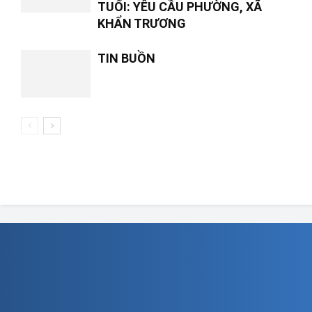
TUỔI: YÊU CẦU PHƯỜNG, XÃ
KHẨN TRƯƠNG
TIN BUỒN