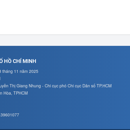
Ố HỒ CHÍ MINH
3 tháng 11 năm 2025
M
guyễn Thị Giang Nhung - Chi cục phó Chi cục Dân số TP.HCM
uân Hòa, TPHCM
8.39601077