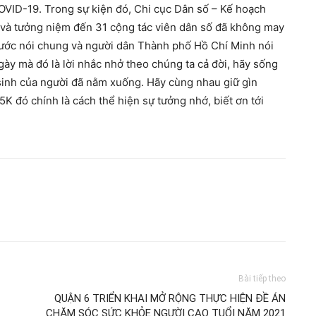
 COVID-19. Trong sự kiện đó, Chi cục Dân số – Kế hoạch
n và tưởng niệm đến 31 cộng tác viên dân số đã không may
 nước nói chung và người dân Thành phố Hồ Chí Minh nói
gày mà đó là lời nhắc nhở theo chúng ta cả đời, hãy sống
 sinh của người đã nằm xuống. Hãy cùng nhau giữ gìn
K đó chính là cách thể hiện sự tưởng nhớ, biết ơn tới
Bài tiếp theo
QUẬN 6 TRIỂN KHAI MỞ RỘNG THỰC HIỆN ĐỀ ÁN
CHĂM SÓC SỨC KHỎE NGƯỜI CAO TUỔI NĂM 2021