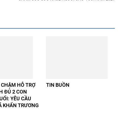
I CHẬM HỖ TRỢ
TIN BUỒN
H ĐỦ 2 CON
UỔI: YÊU CẦU
Ã KHẨN TRƯƠNG