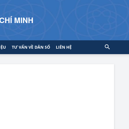
CHÍ MINH
IỆU
TƯ VẤN VỀ DÂN SỐ
LIÊN HỆ