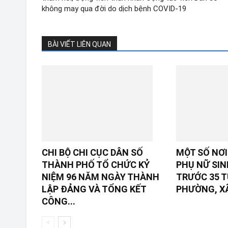
không may qua đời do dịch bệnh COVID-19
BÀI VIẾT LIÊN QUAN
CHI BỘ CHI CỤC DÂN SỐ
MỘT SỐ NƠ
THÀNH PHỐ TỔ CHỨC KỶ
PHỤ NỮ SIN
NIỆM 96 NĂM NGÀY THÀNH
TRƯỚC 35 T
LẬP ĐẢNG VÀ TỔNG KẾT
PHƯỜNG, X
CÔNG...