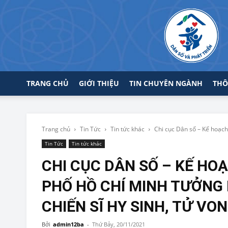
TRANG CHỦ
GIỚI THIỆU
TIN CHUYÊN NGÀNH
THÔ
Trang chủ
Tin Tức
Tin tức khác
Chi cục Dân số – Kế hoạch
Tin Tức
Tin tức khác
CHI CỤC DÂN SỐ – KẾ HO
PHỐ HỒ CHÍ MINH TƯỞNG 
CHIẾN SĨ HY SINH, TỬ VO
Bởi
admin12ba
-
Thứ Bảy, 20/11/2021