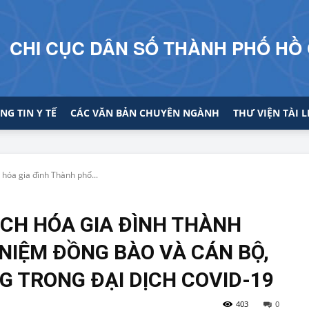
CHI CỤC DÂN SỐ THÀNH PHỐ HỒ 
NG TIN Y TẾ
CÁC VĂN BẢN CHUYÊN NGÀNH
THƯ VIỆN TÀI L
 hóa gia đình Thành phố...
ẠCH HÓA GIA ĐÌNH THÀNH
NIỆM ĐỒNG BÀO VÀ CÁN BỘ,
NG TRONG ĐẠI DỊCH COVID-19
403
0