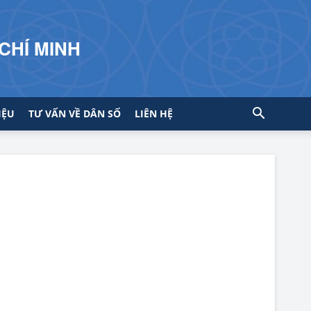
CHÍ MINH
IỆU
TƯ VẤN VỀ DÂN SỐ
LIÊN HỆ