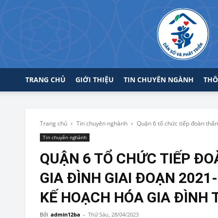
TRANG CHỦ
GIỚI THIỆU
TIN CHUYÊN NGÀNH
THÔ
Trang chủ
Tin chuyên nghành
Quận 6 tổ chức tiếp đoàn thẩm 
Tin chuyên nghành
QUẬN 6 TỔ CHỨC TIẾP ĐO
GIA ĐÌNH GIAI ĐOẠN 2021
KẾ HOẠCH HÓA GIA ĐÌNH
Bởi
admin12ba
-
Thứ Sáu, 28/04/2023