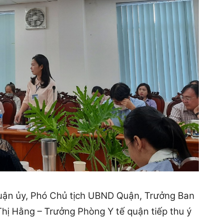
uận ủy, Phó Chủ tịch UBND Quận, Trưởng Ban
hị Hằng – Trưởng Phòng Y tế quận tiếp thu ý