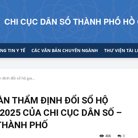
CHI CỤC DÂN SỐ THÀNH PHỐ HỒ 
NG TIN Y TẾ
CÁC VĂN BẢN CHUYÊN NGÀNH
THƯ VIỆN TÀI L
định đổi sổ hộ gia...
ÀN THẨM ĐỊNH ĐỔI SỔ HỘ
-2025 CỦA CHI CỤC DÂN SỐ –
 THÀNH PHỐ
406
0