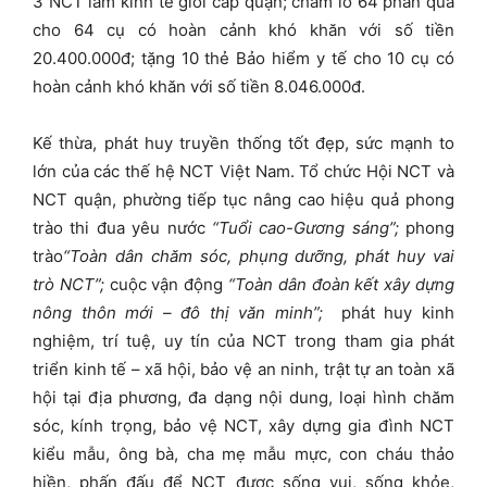
3 NCT làm kinh tế giỏi cấp quận; chăm lo 64 phần quà
cho 64 cụ có hoàn cảnh khó khăn với số tiền
20.400.000đ; tặng 10 thẻ Bảo hiểm y tế cho 10 cụ có
hoàn cảnh khó khăn với số tiền 8.046.000đ.
Kế thừa, phát huy truyền thống tốt đẹp, sức mạnh to
lớn của các thế hệ NCT Việt Nam. Tổ chức Hội NCT và
NCT quận, phường tiếp tục nâng cao hiệu quả phong
trào thi đua yêu nước
“Tuổi cao-Gương sáng”;
phong
trào
“Toàn dân chăm sóc, phụng dưỡng, phát huy vai
trò NCT”;
cuộc vận động
“Toàn dân đoàn kết xây dựng
nông thôn mới – đô thị văn minh”;
phát huy kinh
nghiệm, trí tuệ, uy tín của NCT trong tham gia phát
triển kinh tế – xã hội, bảo vệ an ninh, trật tự an toàn xã
hội tại địa phương, đa dạng nội dung, loại hình chăm
sóc, kính trọng, bảo vệ NCT, xây dựng gia đình NCT
kiểu mẫu, ông bà, cha mẹ mẫu mực, con cháu thảo
hiền, phấn đấu để NCT được sống vui, sống khỏe,