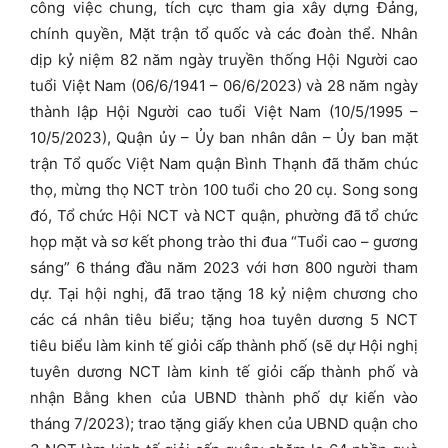
công việc chung, tích cực tham gia xây dựng Đảng,
chính quyền, Mặt trận tổ quốc và các đoàn thể. Nhân
dịp kỷ niệm 82 năm ngày truyền thống Hội Người cao
tuổi Việt Nam (06/6/1941 – 06/6/2023) và 28 năm ngày
thành lập Hội Người cao tuổi Việt Nam (10/5/1995 –
10/5/2023), Quận ủy – Ủy ban nhân dân – Ủy ban mặt
trận Tổ quốc Việt Nam quận Bình Thạnh đã thăm chúc
thọ, mừng thọ NCT tròn 100 tuổi cho 20 cụ. Song song
đó, Tổ chức Hội NCT và NCT quận, phường đã tổ chức
họp mặt và sơ kết phong trào thi đua “Tuổi cao – gương
sáng” 6 tháng đầu năm 2023 với hơn 800 người tham
dự. Tại hội nghị, đã trao tặng 18 kỷ niệm chương cho
các cá nhân tiêu biểu; tặng hoa tuyên dương 5 NCT
tiêu biểu làm kinh tế giỏi cấp thành phố (sẽ dự Hội nghị
tuyên dương NCT làm kinh tế giỏi cấp thành phố và
nhận Bằng khen của UBND thành phố dự kiến vào
tháng 7/2023); trao tặng giấy khen của UBND quận cho