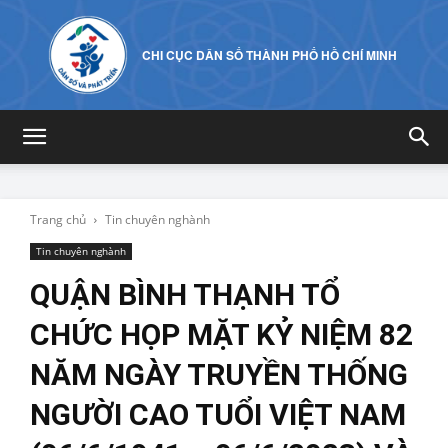
CHI CỤC DÂN SỐ THÀNH PHỐ HỒ CHÍ MINH
Trang chủ
Tin chuyên nghành
Tin chuyên nghành
QUẬN BÌNH THẠNH TỔ
CHỨC HỌP MẶT KỶ NIỆM 82
NĂM NGÀY TRUYỀN THỐNG
NGƯỜI CAO TUỔI VIỆT NAM