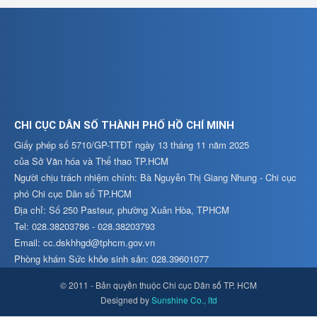
CHI CỤC DÂN SỐ THÀNH PHỐ HỒ CHÍ MINH
Giấy phép số 5710/GP-TTĐT ngày 13 tháng 11 năm 2025
của Sở Văn hóa và Thể thao TP.HCM
Người chịu trách nhiệm chính: Bà Nguyễn Thị Giang Nhung - Chi cục
phó Chi cục Dân số TP.HCM
Địa chỉ: Số 250 Pasteur, phường Xuân Hòa, TPHCM
Tel: 028.38203786 - 028.38203793
Email: cc.dskhhgd@tphcm.gov.vn
Phòng khám Sức khỏe sinh sản: 028.39601077
© 2011 - Bản quyền thuộc Chi cục Dân số TP. HCM
Designed by
Sunshine Co., ltd