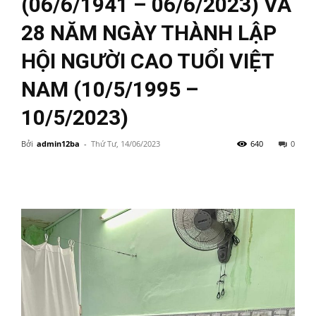
(06/6/1941 – 06/6/2023) VÀ
28 NĂM NGÀY THÀNH LẬP
HỘI NGƯỜI CAO TUỔI VIỆT
NAM (10/5/1995 –
10/5/2023)
Bởi
admin12ba
-
Thứ Tư, 14/06/2023
640
0