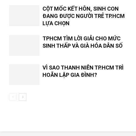
CỘT MỐC KẾT HÔN, SINH CON
ĐANG ĐƯỢC NGƯỜI TRẺ TP.HCM
LỰA CHỌN
TPHCM TÌM LỜI GIẢI CHO MỨC
SINH THẤP VÀ GIÀ HÓA DÂN SỐ
VÌ SAO THANH NIÊN TP.HCM TRÌ
HOÃN LẬP GIA ĐÌNH?