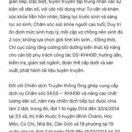
gián tiếp. Đặc biệt, tuyên truyền tập trung nhân các sự
kiện về dân số, với các nội dung như: Tư vấn và khám
sức khỏe tiền hôn nhân; Sàng lọc trước sinh và sàng
lọc sơ sinh; Chăm sóc sức khỏe người cao tuổi; Duy trì
ổn định mức sinh hợp lý, mỗi cặp vợ chồng nên sinh đủ
2 con; không lựa chọn giới tính khi sinh… Đồng thời,
Chi cục cũng tăng cường bồi dưỡng kiến thức kỹ năng
cho cán bộ phụ trách công tác DS-KHHGĐ; hướng dẫn,
kiểm tra, giám sát ngành, đoàn thể cấp dưới và sản
xuất, phát hành tài liệu tuyên truyền.
Đối với Chiến dịch Truyền thông lồng ghép cung cấp
dịch vụ Chăm sóc SKSS – KHHGĐ và nâng cao chất
lượng dân số, năm nay chiến dịch tiếp tục được chia
làm 2 đợt, trong đó, đợt 1 từ ngày 01/4 đến 30/4/2014
tại 33 xã, thị trấn thuộc 5 huyện (Bình Chánh, Hóc
Môn, Củ Chi, Nhà Bè, Cần Giờ) và 19 phường tại 19
quận còn lại. Đợt 2 từ ngày 15/9 đến 15/10/2014 tại 30