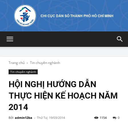
CHI CỤC DÂN SỐ THÀNH PHỐ HỒ CHÍ MINH
Trang chủ
Tin chuyên nghành
Tin chuyên nghành
HỘI NGHỊ HƯỚNG DẪN
THỰC HIỆN KẾ HOẠCH NĂM
2014
Bởi
admin12ba
-
Thứ Tư, 19/03/2014
1154
0