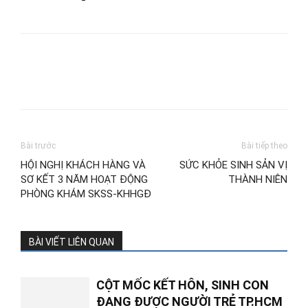
Bài trước
Bài tiếp theo
HỘI NGHỊ KHÁCH HÀNG VÀ
SỨC KHỎE SINH SẢN VỊ
SƠ KẾT 3 NĂM HOẠT ĐỘNG
THÀNH NIÊN
PHÒNG KHÁM SKSS-KHHGĐ
BÀI VIẾT LIÊN QUAN
CỘT MỐC KẾT HÔN, SINH CON
ĐANG ĐƯỢC NGƯỜI TRẺ TP.HCM