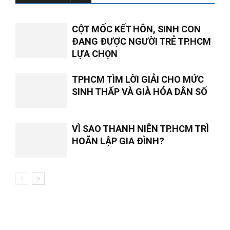
CỘT MỐC KẾT HÔN, SINH CON
ĐANG ĐƯỢC NGƯỜI TRẺ TP.HCM
LỰA CHỌN
TPHCM TÌM LỜI GIẢI CHO MỨC
SINH THẤP VÀ GIÀ HÓA DÂN SỐ
VÌ SAO THANH NIÊN TP.HCM TRÌ
HOÃN LẬP GIA ĐÌNH?