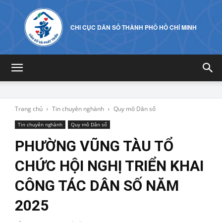
CHI CỤC DÂN SỐ THÀNH PHỐ HỒ CHÍ MINH
Trang chủ
Tin chuyên nghành
Quy mô Dân số
Tin chuyên nghành
Quy mô Dân số
PHƯỜNG VŨNG TÀU TỔ
CHỨC HỘI NGHỊ TRIỂN KHAI
CÔNG TÁC DÂN SỐ NĂM
2025