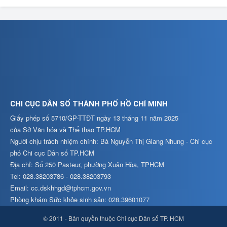
CHI CỤC DÂN SỐ THÀNH PHỐ HỒ CHÍ MINH
Giấy phép số 5710/GP-TTĐT ngày 13 tháng 11 năm 2025
của Sở Văn hóa và Thể thao TP.HCM
Người chịu trách nhiệm chính: Bà Nguyễn Thị Giang Nhung - Chi cục
phó Chi cục Dân số TP.HCM
Địa chỉ: Số 250 Pasteur, phường Xuân Hòa, TPHCM
Tel: 028.38203786 - 028.38203793
Email: cc.dskhhgd@tphcm.gov.vn
Phòng khám Sức khỏe sinh sản: 028.39601077
© 2011 - Bản quyền thuộc Chi cục Dân số TP. HCM