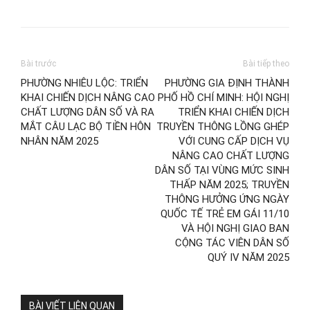
Bài trước
Bài tiếp theo
PHƯỜNG NHIÊU LỘC: TRIỂN
PHƯỜNG GIA ĐỊNH THÀNH
KHAI CHIẾN DỊCH NÂNG CAO
PHỐ HỒ CHÍ MINH: HỘI NGHỊ
CHẤT LƯỢNG DÂN SỐ VÀ RA
TRIỂN KHAI CHIẾN DỊCH
MẮT CÂU LẠC BỘ TIỀN HÔN
TRUYỀN THÔNG LỒNG GHÉP
NHÂN NĂM 2025
VỚI CUNG CẤP DỊCH VỤ
NÂNG CAO CHẤT LƯỢNG
DÂN SỐ TẠI VÙNG MỨC SINH
THẤP NĂM 2025; TRUYỀN
THÔNG HƯỞNG ỨNG NGÀY
QUỐC TẾ TRẺ EM GÁI 11/10
VÀ HỘI NGHỊ GIAO BAN
CỘNG TÁC VIÊN DÂN SỐ
QUÝ IV NĂM 2025
BÀI VIẾT LIÊN QUAN