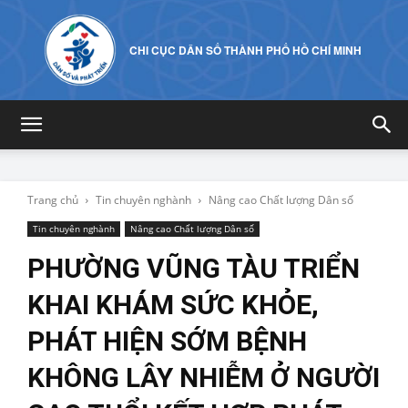
CHI CỤC DÂN SỐ THÀNH PHỐ HỒ CHÍ MINH
Trang chủ
Tin chuyên nghành
Nâng cao Chất lượng Dân số
Tin chuyên nghành
Nâng cao Chất lượng Dân số
PHƯỜNG VŨNG TÀU TRIỂN
KHAI KHÁM SỨC KHỎE,
PHÁT HIỆN SỚM BỆNH
KHÔNG LÂY NHIỄM Ở NGƯỜI