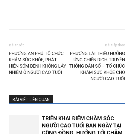
Bài trước
Bài tiếp theo
PHƯỜNG AN PHÚ TỔ CHỨC
PHƯỜNG LÁI THIÊU HƯỞNG
KHÁM SỨC KHỎE, PHÁT
ỨNG CHIẾN DỊCH TRUYỀN
HIỆN SỚM BỆNH KHÔNG LÂY
THÔNG DÂN SỐ – TỔ CHỨC
NHIỄM Ở NGƯỜI CAO TUỔI
KHÁM SỨC KHỎE CHO
NGƯỜI CAO TUỔI
BÀI VIẾT LIÊN QUAN
TRIỂN KHAI ĐIỂM CHĂM SÓC
NGƯỜI CAO TUỔI BAN NGÀY TẠI
CỘNG ĐỒNG, HƯỚNG TỚI CHĂM